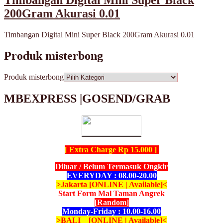
Timbangan Digital Mini Super Black
200Gram Akurasi 0.01
Timbangan Digital Mini Super Black 200Gram Akurasi 0.01
Produk misterbong
Produk misterbong
MBEXPRESS |GOSEND/GRAB
[ Extra Charge Rp 15.000 ]
Diluar / Belum Termasuk Ongkir
EVERYDAY : 08.00-20.00
>Jakarta [ONLINE | Available]<
Start Form Mal Taman Angrek
[Random]
Monday-Friday : 10.00-16.00
>BALI [ONLINE | Available]<