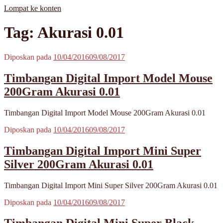
Lompat ke konten
MisterBong | www.misterbong.net | Specialist Penjualan Bong Dan
misterbong | Distributor Specialist Penjualan Bong Kaca Pyrex Dan
Tag: Akurasi 0.01
Cangklong Kaca Pyrex
Cangklong Kaca Pyrex Terpopuler Terlengkap Terpercaya No 1 Di
Asia | melayani Grosir Dan Eceran | Resseler Dan Agent Welcome |
produk misterbong | bong | bong kaca | bong kaca pyrex | bong online
Diposkan pada
10/04/2016
09/08/2017
| jual bong online | jual bong terpercaya | jual bong aman | jual bong
kaca murah | jual kaca pyrex | beli bong | beli bong kaca | beli bong
Timbangan Digital Import Model Mouse
kaca pyrex | cangklong | cangklong kaca pyrex | jual cangklong |
cangklong online | cangklong kaca | kaca pyrex | hookah | waterpipes
200Gram Akurasi 0.01
| pipes | pyrex glass | kaca pyrex | pirek | paca pirek | pipet | pipet kaca
| pipet amoxan | jual pipet kaca | jual pipet online | timbangan |
Timbangan Digital Import Model Mouse 200Gram Akurasi 0.01
timbangan digital | timbangan emas | scale | timbangan berlian |
Diposkan pada
10/04/2016
09/08/2017
Timbangan Digital Import Mini Super
Silver 200Gram Akurasi 0.01
Timbangan Digital Import Mini Super Silver 200Gram Akurasi 0.01
Diposkan pada
10/04/2016
09/08/2017