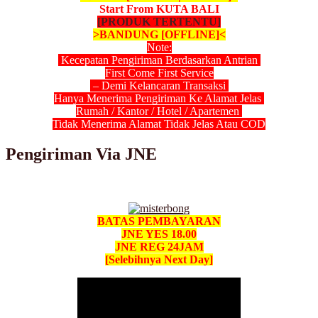
Start From KUTA BALI
[PRODUK TERTENTU]
>BANDUNG [OFFLINE]<
Note:
Kecepatan Pengiriman Berdasarkan Antrian
First Come First Service
– Demi Kelancaran Transaksi
Hanya Menerima Pengiriman Ke Alamat Jelas
Rumah / Kantor / Hotel / Apartemen
Tidak Menerima Alamat Tidak Jelas Atau COD
Pengiriman Via JNE
BATAS PEMBAYARAN
JNE YES 18.00
JNE REG 24JAM
[Selebihnya Next Day]