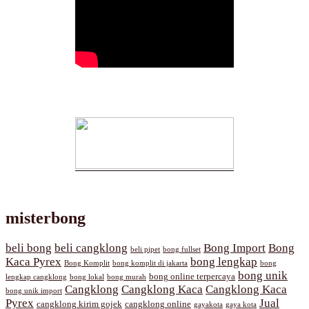
misterbong
beli bong
beli cangklong
Bong Import
Bong
beli pipet
bong fullset
Kaca Pyrex
bong lengkap
Bong Komplit
bong komplit di jakarta
bong
bong unik
bong online terpercaya
lengkap cangklong
bong lokal
bong murah
Cangklong
Cangklong Kaca
Cangklong Kaca
bong unik import
Pyrex
Jual
cangklong kirim gojek
cangklong online
gayakota
gaya kota