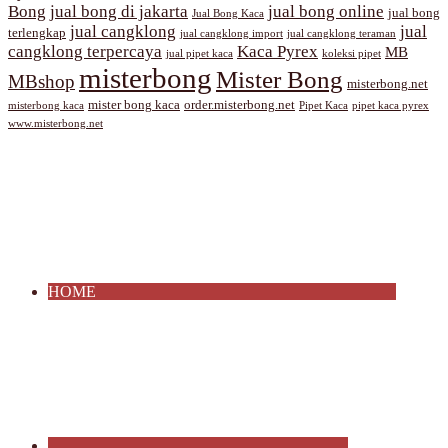
Bong
jual bong di jakarta
jual bong online
jual bong
Jual Bong Kaca
jual cangklong
jual
terlengkap
jual cangklong import
jual cangklong teraman
cangklong terpercaya
Kaca Pyrex
MB
jual pipet kaca
koleksi pipet
misterbong
Mister Bong
MBshop
misterbong.net
mister bong kaca
order.misterbong.net
misterbong kaca
Pipet Kaca
pipet kaca pyrex
www.misterbong.net
HOME