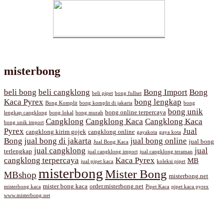
misterbong
beli bong
beli cangklong
Bong Import
Bong
beli pipet
bong fullset
Kaca Pyrex
bong lengkap
Bong Komplit
bong komplit di jakarta
bong
bong unik
bong online terpercaya
lengkap cangklong
bong lokal
bong murah
Cangklong
Cangklong Kaca
Cangklong Kaca
bong unik import
Pyrex
Jual
cangklong kirim gojek
cangklong online
gayakota
gaya kota
Bong
jual bong di jakarta
jual bong online
jual bong
Jual Bong Kaca
jual cangklong
jual
terlengkap
jual cangklong import
jual cangklong teraman
cangklong terpercaya
Kaca Pyrex
MB
jual pipet kaca
koleksi pipet
misterbong
Mister Bong
MBshop
misterbong.net
mister bong kaca
order.misterbong.net
misterbong kaca
Pipet Kaca
pipet kaca pyrex
www.misterbong.net