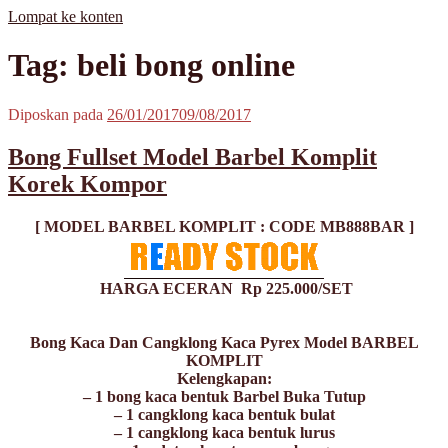
Lompat ke konten
MisterBong | www.misterbong.net | Specialist Penjualan Bong Dan
misterbong | Distributor Specialist Penjualan Bong Kaca Pyrex Dan
Tag: beli bong online
Cangklong Kaca Pyrex
Cangklong Kaca Pyrex Terpopuler Terlengkap Terpercaya No 1 Di
Asia | melayani Grosir Dan Eceran | Resseler Dan Agent Welcome |
produk misterbong | bong | bong kaca | bong kaca pyrex | bong online
Diposkan pada
26/01/2017
09/08/2017
| jual bong online | jual bong terpercaya | jual bong aman | jual bong
kaca murah | jual kaca pyrex | beli bong | beli bong kaca | beli bong
Bong Fullset Model Barbel Komplit
kaca pyrex | cangklong | cangklong kaca pyrex | jual cangklong |
cangklong online | cangklong kaca | kaca pyrex | hookah | waterpipes
Korek Kompor
| pipes | pyrex glass | kaca pyrex | pirek | paca pirek | pipet | pipet kaca
| pipet amoxan | jual pipet kaca | jual pipet online | timbangan |
[ MODEL BARBEL KOMPLIT : CODE MB888BAR ]
timbangan digital | timbangan emas | scale | timbangan berlian |
HARGA ECERAN Rp 225.000/SET
Bong Kaca Dan Cangklong Kaca Pyrex Model BARBEL
KOMPLIT
Kelengkapan:
– 1 bong kaca bentuk Barbel Buka Tutup
– 1 cangklong kaca bentuk bulat
– 1 cangklong kaca bentuk lurus