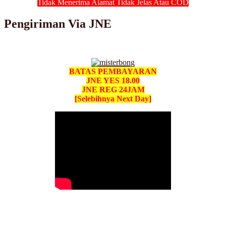
Tidak Menerima Alamat Tidak Jelas Atau COD
Pengiriman Via JNE
BATAS PEMBAYARAN
JNE YES 18.00
JNE REG 24JAM
[Selebihnya Next Day]