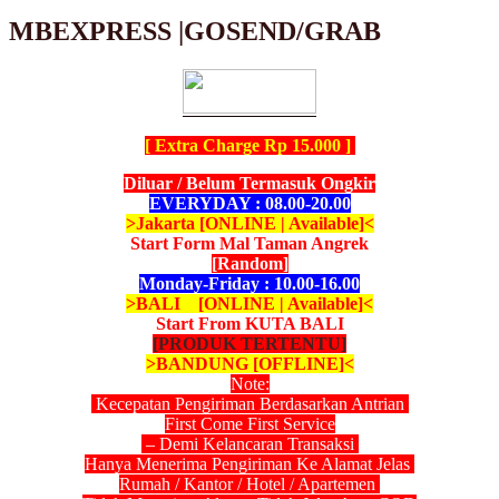
MBEXPRESS |GOSEND/GRAB
[ Extra Charge Rp 15.000 ]
Diluar / Belum Termasuk Ongkir
EVERYDAY : 08.00-20.00
>Jakarta [ONLINE | Available]<
Start Form Mal Taman Angrek
[Random]
Monday-Friday : 10.00-16.00
>BALI [ONLINE | Available]<
Start From KUTA BALI
[PRODUK TERTENTU]
>BANDUNG [OFFLINE]<
Note:
Kecepatan Pengiriman Berdasarkan Antrian
First Come First Service
– Demi Kelancaran Transaksi
Hanya Menerima Pengiriman Ke Alamat Jelas
Rumah / Kantor / Hotel / Apartemen