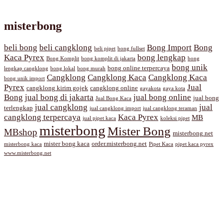
misterbong
beli bong
beli cangklong
Bong Import
Bong
beli pipet
bong fullset
Kaca Pyrex
bong lengkap
Bong Komplit
bong komplit di jakarta
bong
bong unik
bong online terpercaya
lengkap cangklong
bong lokal
bong murah
Cangklong
Cangklong Kaca
Cangklong Kaca
bong unik import
Pyrex
Jual
cangklong kirim gojek
cangklong online
gayakota
gaya kota
Bong
jual bong di jakarta
jual bong online
jual bong
Jual Bong Kaca
jual cangklong
jual
terlengkap
jual cangklong import
jual cangklong teraman
cangklong terpercaya
Kaca Pyrex
MB
jual pipet kaca
koleksi pipet
misterbong
Mister Bong
MBshop
misterbong.net
mister bong kaca
order.misterbong.net
misterbong kaca
Pipet Kaca
pipet kaca pyrex
www.misterbong.net