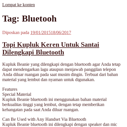
Lompat ke konten
MisterBong | www.misterbong.net | Specialist Penjualan Bong Dan
misterbong | Distributor Specialist Penjualan Bong Kaca Pyrex Dan
Tag: Bluetooh
Cangklong Kaca Pyrex
Cangklong Kaca Pyrex Terpopuler Terlengkap Terpercaya No 1 Di
Asia | melayani Grosir Dan Eceran | Resseler Dan Agent Welcome |
produk misterbong | bong | bong kaca | bong kaca pyrex | bong online
Diposkan pada
19/01/2015
18/06/2017
| jual bong online | jual bong terpercaya | jual bong aman | jual bong
kaca murah | jual kaca pyrex | beli bong | beli bong kaca | beli bong
Topi Kupluk Keren Untuk Santai
kaca pyrex | cangklong | cangklong kaca pyrex | jual cangklong |
cangklong online | cangklong kaca | kaca pyrex | hookah | waterpipes
Dilengkapi Bluetooth
| pipes | pyrex glass | kaca pyrex | pirek | paca pirek | pipet | pipet kaca
| pipet amoxan | jual pipet kaca | jual pipet online | timbangan |
Kupluk Beanie yang dilengkapi dengan bluetooth agar Anda tetap
timbangan digital | timbangan emas | scale | timbangan berlian |
dapat mendengarkan lagu ataupun menjawab panggilan telepon
Anda diluar ruangan pada saat musim dingin. Terbuat dari bahan
material yang lembut dan nyaman untuk digunakan.
Features
Special Material
Kupluk Beanie bluetooth ini menggunakan bahan material
berkualitas tinggi yang lembut, dengan tetap memberikan
kehangatan pada saat Anda diluar ruangan.
Can Be Used with Any Handset Via Bluetooth
Kupluk Beanie bluetooth ini dilengkapi dengan speaker dan mic