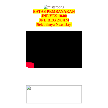
BATAS PEMBAYARAN
JNE YES 18.00
JNE REG 24JAM
[Selebihnya Next Day]