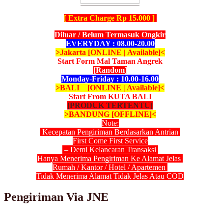
[ Extra Charge Rp 15.000 ]
Diluar / Belum Termasuk Ongkir
EVERYDAY : 08.00-20.00
>Jakarta [ONLINE | Available]<
Start Form Mal Taman Angrek
[Random]
Monday-Friday : 10.00-16.00
>BALI [ONLINE | Available]<
Start From KUTA BALI
[PRODUK TERTENTU]
>BANDUNG [OFFLINE]<
Note:
Kecepatan Pengiriman Berdasarkan Antrian
First Come First Service
– Demi Kelancaran Transaksi
Hanya Menerima Pengiriman Ke Alamat Jelas
Rumah / Kantor / Hotel / Apartemen
Tidak Menerima Alamat Tidak Jelas Atau COD
Pengiriman Via JNE