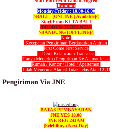
Start Form Mal Taman Angrek
[Random]
Monday-Friday : 10.00-16.00
>BALI [ONLINE | Available]<
Start From KUTA BALI
[PRODUK TERTENTU]
>BANDUNG [OFFLINE]<
Note:
Kecepatan Pengiriman Berdasarkan Antrian
First Come First Service
– Demi Kelancaran Transaksi
Hanya Menerima Pengiriman Ke Alamat Jelas
Rumah / Kantor / Hotel / Apartemen
Tidak Menerima Alamat Tidak Jelas Atau COD
Pengiriman Via JNE
BATAS PEMBAYARAN
JNE YES 18.00
JNE REG 24JAM
[Selebihnya Next Day]