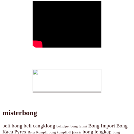
misterbong
beli bong
beli cangklong
Bong Import
Bong
beli pipet
bong fullset
Kaca Pyrex
bong lengkap
Bong Komplit
bong komplit di jakarta
bong