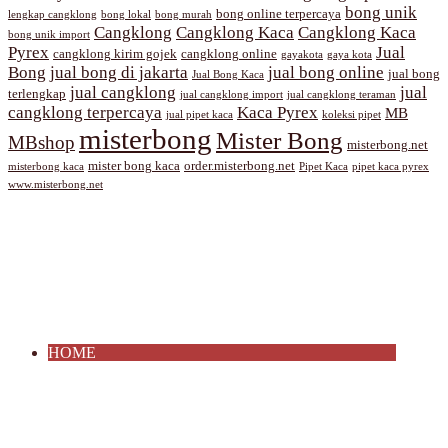
bong unik
bong online terpercaya
lengkap cangklong
bong lokal
bong murah
Cangklong
Cangklong Kaca
Cangklong Kaca
bong unik import
Pyrex
Jual
cangklong kirim gojek
cangklong online
gayakota
gaya kota
Bong
jual bong di jakarta
jual bong online
jual bong
Jual Bong Kaca
jual cangklong
jual
terlengkap
jual cangklong import
jual cangklong teraman
cangklong terpercaya
Kaca Pyrex
MB
jual pipet kaca
koleksi pipet
misterbong
Mister Bong
MBshop
misterbong.net
mister bong kaca
order.misterbong.net
misterbong kaca
Pipet Kaca
pipet kaca pyrex
www.misterbong.net
HOME