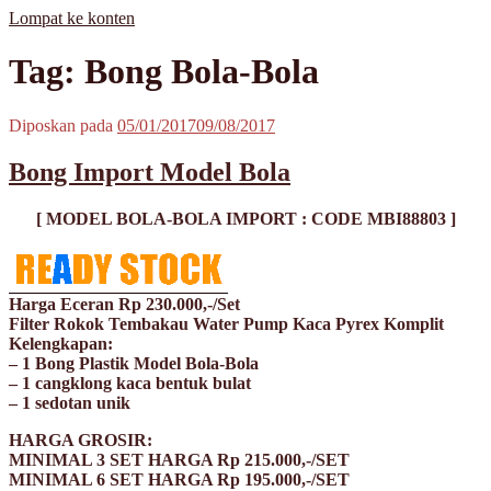
Lompat ke konten
MisterBong | www.misterbong.net | Specialist Penjualan Bong Dan
misterbong | Distributor Specialist Penjualan Bong Kaca Pyrex Dan
Tag: Bong Bola-Bola
Cangklong Kaca Pyrex
Cangklong Kaca Pyrex Terpopuler Terlengkap Terpercaya No 1 Di
Asia | melayani Grosir Dan Eceran | Resseler Dan Agent Welcome |
produk misterbong | bong | bong kaca | bong kaca pyrex | bong online
Diposkan pada
05/01/2017
09/08/2017
| jual bong online | jual bong terpercaya | jual bong aman | jual bong
kaca murah | jual kaca pyrex | beli bong | beli bong kaca | beli bong
Bong Import Model Bola
kaca pyrex | cangklong | cangklong kaca pyrex | jual cangklong |
cangklong online | cangklong kaca | kaca pyrex | hookah | waterpipes
| pipes | pyrex glass | kaca pyrex | pirek | paca pirek | pipet | pipet kaca
[ MODEL BOLA-BOLA IMPORT : CODE MBI88803 ]
| pipet amoxan | jual pipet kaca | jual pipet online | timbangan |
timbangan digital | timbangan emas | scale | timbangan berlian |
Harga Eceran Rp 230.000,-/Set
Filter Rokok Tembakau Water Pump Kaca Pyrex Komplit
Kelengkapan:
– 1 Bong Plastik Model Bola-Bola
– 1 cangklong kaca bentuk bulat
– 1 sedotan unik
HARGA GROSIR:
MINIMAL 3 SET HARGA Rp 215.000,-/SET
MINIMAL 6 SET HARGA Rp 195.000,-/SET