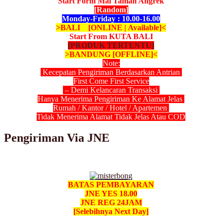
Start Form Mal Taman Angrek
[Random]
Monday-Friday : 10.00-16.00
>BALI [ONLINE | Available]<
Start From KUTA BALI
[PRODUK TERTENTU]
>BANDUNG [OFFLINE]<
Note:
Kecepatan Pengiriman Berdasarkan Antrian
First Come First Service
– Demi Kelancaran Transaksi
Hanya Menerima Pengiriman Ke Alamat Jelas
Rumah / Kantor / Hotel / Apartemen
Tidak Menerima Alamat Tidak Jelas Atau COD
Pengiriman Via JNE
BATAS PEMBAYARAN
JNE YES 18.00
JNE REG 24JAM
[Selebihnya Next Day]