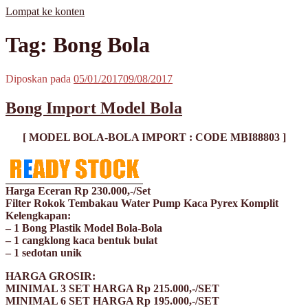
Lompat ke konten
MisterBong | www.misterbong.net | Specialist Penjualan Bong Dan
misterbong | Distributor Specialist Penjualan Bong Kaca Pyrex Dan
Tag: Bong Bola
Cangklong Kaca Pyrex
Cangklong Kaca Pyrex Terpopuler Terlengkap Terpercaya No 1 Di
Asia | melayani Grosir Dan Eceran | Resseler Dan Agent Welcome |
produk misterbong | bong | bong kaca | bong kaca pyrex | bong online
Diposkan pada
05/01/2017
09/08/2017
| jual bong online | jual bong terpercaya | jual bong aman | jual bong
kaca murah | jual kaca pyrex | beli bong | beli bong kaca | beli bong
Bong Import Model Bola
kaca pyrex | cangklong | cangklong kaca pyrex | jual cangklong |
cangklong online | cangklong kaca | kaca pyrex | hookah | waterpipes
| pipes | pyrex glass | kaca pyrex | pirek | paca pirek | pipet | pipet kaca
[ MODEL BOLA-BOLA IMPORT : CODE MBI88803 ]
| pipet amoxan | jual pipet kaca | jual pipet online | timbangan |
timbangan digital | timbangan emas | scale | timbangan berlian |
Harga Eceran Rp 230.000,-/Set
Filter Rokok Tembakau Water Pump Kaca Pyrex Komplit
Kelengkapan:
– 1 Bong Plastik Model Bola-Bola
– 1 cangklong kaca bentuk bulat
– 1 sedotan unik
HARGA GROSIR:
MINIMAL 3 SET HARGA Rp 215.000,-/SET
MINIMAL 6 SET HARGA Rp 195.000,-/SET