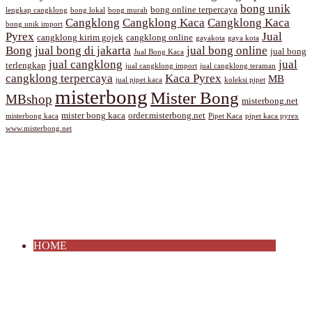
bong unik
bong online terpercaya
lengkap cangklong
bong lokal
bong murah
Cangklong
Cangklong Kaca
Cangklong Kaca
bong unik import
Pyrex
Jual
cangklong kirim gojek
cangklong online
gayakota
gaya kota
Bong
jual bong di jakarta
jual bong online
jual bong
Jual Bong Kaca
jual cangklong
jual
terlengkap
jual cangklong import
jual cangklong teraman
cangklong terpercaya
Kaca Pyrex
MB
jual pipet kaca
koleksi pipet
misterbong
Mister Bong
MBshop
misterbong.net
mister bong kaca
order.misterbong.net
misterbong kaca
Pipet Kaca
pipet kaca pyrex
www.misterbong.net
HOME