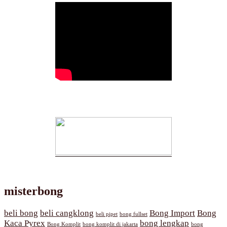
misterbong
beli bong
beli cangklong
Bong Import
Bong
beli pipet
bong fullset
Kaca Pyrex
bong lengkap
Bong Komplit
bong komplit di jakarta
bong