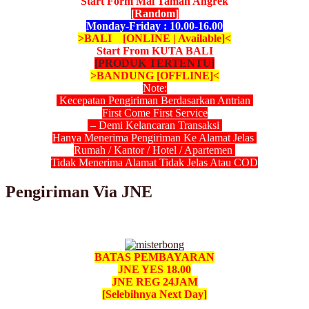
Start Form Mal Taman Angrek
[Random]
Monday-Friday : 10.00-16.00
>BALI [ONLINE | Available]<
Start From KUTA BALI
[PRODUK TERTENTU]
>BANDUNG [OFFLINE]<
Note:
Kecepatan Pengiriman Berdasarkan Antrian
First Come First Service
– Demi Kelancaran Transaksi
Hanya Menerima Pengiriman Ke Alamat Jelas
Rumah / Kantor / Hotel / Apartemen
Tidak Menerima Alamat Tidak Jelas Atau COD
Pengiriman Via JNE
BATAS PEMBAYARAN
JNE YES 18.00
JNE REG 24JAM
[Selebihnya Next Day]