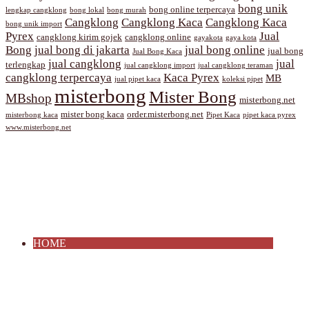
bong unik
bong online terpercaya
lengkap cangklong
bong lokal
bong murah
Cangklong
Cangklong Kaca
Cangklong Kaca
bong unik import
Pyrex
Jual
cangklong kirim gojek
cangklong online
gayakota
gaya kota
Bong
jual bong di jakarta
jual bong online
jual bong
Jual Bong Kaca
jual cangklong
jual
terlengkap
jual cangklong import
jual cangklong teraman
cangklong terpercaya
Kaca Pyrex
MB
jual pipet kaca
koleksi pipet
misterbong
Mister Bong
MBshop
misterbong.net
mister bong kaca
order.misterbong.net
misterbong kaca
Pipet Kaca
pipet kaca pyrex
www.misterbong.net
HOME