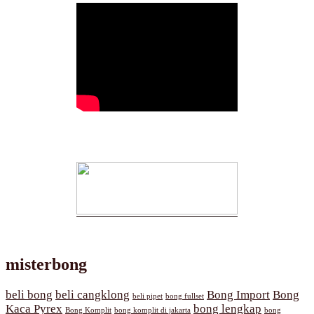
misterbong
beli bong
beli cangklong
Bong Import
Bong
beli pipet
bong fullset
Kaca Pyrex
bong lengkap
Bong Komplit
bong komplit di jakarta
bong