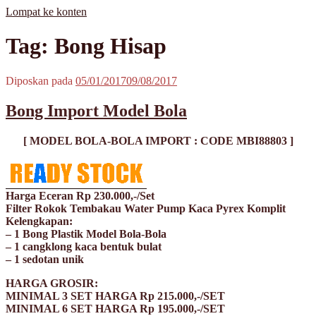
Lompat ke konten
MisterBong | www.misterbong.net | Specialist Penjualan Bong Dan
misterbong | Distributor Specialist Penjualan Bong Kaca Pyrex Dan
Tag: Bong Hisap
Cangklong Kaca Pyrex
Cangklong Kaca Pyrex Terpopuler Terlengkap Terpercaya No 1 Di
Asia | melayani Grosir Dan Eceran | Resseler Dan Agent Welcome |
produk misterbong | bong | bong kaca | bong kaca pyrex | bong online
Diposkan pada
05/01/2017
09/08/2017
| jual bong online | jual bong terpercaya | jual bong aman | jual bong
kaca murah | jual kaca pyrex | beli bong | beli bong kaca | beli bong
Bong Import Model Bola
kaca pyrex | cangklong | cangklong kaca pyrex | jual cangklong |
cangklong online | cangklong kaca | kaca pyrex | hookah | waterpipes
| pipes | pyrex glass | kaca pyrex | pirek | paca pirek | pipet | pipet kaca
[ MODEL BOLA-BOLA IMPORT : CODE MBI88803 ]
| pipet amoxan | jual pipet kaca | jual pipet online | timbangan |
timbangan digital | timbangan emas | scale | timbangan berlian |
Harga Eceran Rp 230.000,-/Set
Filter Rokok Tembakau Water Pump Kaca Pyrex Komplit
Kelengkapan:
– 1 Bong Plastik Model Bola-Bola
– 1 cangklong kaca bentuk bulat
– 1 sedotan unik
HARGA GROSIR:
MINIMAL 3 SET HARGA Rp 215.000,-/SET
MINIMAL 6 SET HARGA Rp 195.000,-/SET