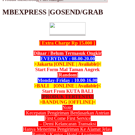
MBEXPRESS |GOSEND/GRAB
[ Extra Charge Rp 15.000 ]
Diluar / Belum Termasuk Ongkir
EVERYDAY : 08.00-20.00
>Jakarta [ONLINE | Available]<
Start Form Mal Taman Angrek
[Random]
Monday-Friday : 10.00-16.00
>BALI [ONLINE | Available]<
Start From KUTA BALI
[PRODUK TERTENTU]
>BANDUNG [OFFLINE]<
Note:
Kecepatan Pengiriman Berdasarkan Antrian
First Come First Service
– Demi Kelancaran Transaksi
Hanya Menerima Pengiriman Ke Alamat Jelas
Rumah / Kantor / Hotel / Apartemen