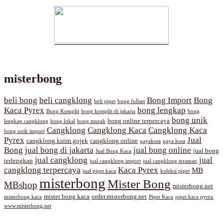
misterbong
beli bong
beli cangklong
Bong Import
Bong
beli pipet
bong fullset
Kaca Pyrex
bong lengkap
Bong Komplit
bong komplit di jakarta
bong
bong unik
bong online terpercaya
lengkap cangklong
bong lokal
bong murah
Cangklong
Cangklong Kaca
Cangklong Kaca
bong unik import
Pyrex
Jual
cangklong kirim gojek
cangklong online
gayakota
gaya kota
Bong
jual bong di jakarta
jual bong online
jual bong
Jual Bong Kaca
jual cangklong
jual
terlengkap
jual cangklong import
jual cangklong teraman
cangklong terpercaya
Kaca Pyrex
MB
jual pipet kaca
koleksi pipet
misterbong
Mister Bong
MBshop
misterbong.net
mister bong kaca
order.misterbong.net
misterbong kaca
Pipet Kaca
pipet kaca pyrex
www.misterbong.net