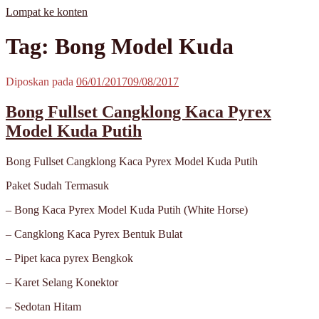
Lompat ke konten
MisterBong | www.misterbong.net | Specialist Penjualan Bong Dan
misterbong | Distributor Specialist Penjualan Bong Kaca Pyrex Dan
Tag: Bong Model Kuda
Cangklong Kaca Pyrex
Cangklong Kaca Pyrex Terpopuler Terlengkap Terpercaya No 1 Di
Asia | melayani Grosir Dan Eceran | Resseler Dan Agent Welcome |
produk misterbong | bong | bong kaca | bong kaca pyrex | bong online
Diposkan pada
06/01/2017
09/08/2017
| jual bong online | jual bong terpercaya | jual bong aman | jual bong
kaca murah | jual kaca pyrex | beli bong | beli bong kaca | beli bong
Bong Fullset Cangklong Kaca Pyrex
kaca pyrex | cangklong | cangklong kaca pyrex | jual cangklong |
cangklong online | cangklong kaca | kaca pyrex | hookah | waterpipes
Model Kuda Putih
| pipes | pyrex glass | kaca pyrex | pirek | paca pirek | pipet | pipet kaca
| pipet amoxan | jual pipet kaca | jual pipet online | timbangan |
Bong Fullset Cangklong Kaca Pyrex Model Kuda Putih
timbangan digital | timbangan emas | scale | timbangan berlian |
Paket Sudah Termasuk
– Bong Kaca Pyrex Model Kuda Putih (White Horse)
– Cangklong Kaca Pyrex Bentuk Bulat
– Pipet kaca pyrex Bengkok
– Karet Selang Konektor
– Sedotan Hitam