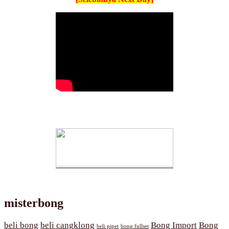
misterbong
beli bong
beli cangklong
Bong Import
Bong
beli pipet
bong fullset