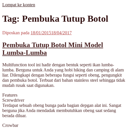
Lompat ke konten
MisterBong | www.misterbong.net | Specialist Penjualan Bong Dan
misterbong | Distributor Specialist Penjualan Bong Kaca Pyrex Dan
Tag: Pembuka Tutup Botol
Cangklong Kaca Pyrex
Cangklong Kaca Pyrex Terpopuler Terlengkap Terpercaya No 1 Di
Asia | melayani Grosir Dan Eceran | Resseler Dan Agent Welcome |
produk misterbong | bong | bong kaca | bong kaca pyrex | bong online
Diposkan pada
18/01/2015
18/04/2017
| jual bong online | jual bong terpercaya | jual bong aman | jual bong
kaca murah | jual kaca pyrex | beli bong | beli bong kaca | beli bong
Pembuka Tutup Botol Mini Model
kaca pyrex | cangklong | cangklong kaca pyrex | jual cangklong |
cangklong online | cangklong kaca | kaca pyrex | hookah | waterpipes
Lumba-Lumba
| pipes | pyrex glass | kaca pyrex | pirek | paca pirek | pipet | pipet kaca
| pipet amoxan | jual pipet kaca | jual pipet online | timbangan |
Multifunction tool ini hadir dengan bentuk seperti ikan lumba-
timbangan digital | timbangan emas | scale | timbangan berlian |
lumba. Berguna untuk Anda yang hobi hiking dan camping di alam
liar. Dilengkapi dengan beberapa fungsi seperti obeng, pengungkit
dan pembuka botol. Terbuat dari bahan stainless steel sehingga tidak
mudah rusak saat digunakan.
Features
Screwdriver
Terdapat sebuah obeng bunga pada bagian depgan alat ini. Sangat
berguna jika Anda mendadak membutuhkan obeng saat sedang
berada diluar.
Crowbar