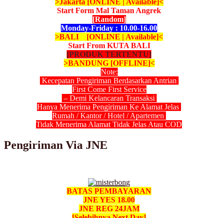
>Jakarta [ONLINE | Available]<
Start Form Mal Taman Angrek
[Random]
Monday-Friday : 10.00-16.00
>BALI [ONLINE | Available]<
Start From KUTA BALI
[PRODUK TERTENTU]
>BANDUNG [OFFLINE]<
Note:
Kecepatan Pengiriman Berdasarkan Antrian
First Come First Service
– Demi Kelancaran Transaksi
Hanya Menerima Pengiriman Ke Alamat Jelas
Rumah / Kantor / Hotel / Apartemen
Tidak Menerima Alamat Tidak Jelas Atau COD
Pengiriman Via JNE
BATAS PEMBAYARAN
JNE YES 18.00
JNE REG 24JAM
[Selebihnya Next Day]