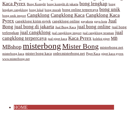
Kaca Pyrex
bong lengkap
Bong Komplit
bong komplit di jakarta
bong
bong unik
bong online terpercaya
lengkap cangklong
bong lokal
bong murah
Cangklong
Cangklong Kaca
Cangklong Kaca
bong unik import
Pyrex
Jual
cangklong kirim gojek
cangklong online
gayakota
gaya kota
Bong
jual bong di jakarta
jual bong online
jual bong
Jual Bong Kaca
jual cangklong
jual
terlengkap
jual cangklong import
jual cangklong teraman
cangklong terpercaya
Kaca Pyrex
MB
jual pipet kaca
koleksi pipet
misterbong
Mister Bong
MBshop
misterbong.net
mister bong kaca
order.misterbong.net
misterbong kaca
Pipet Kaca
pipet kaca pyrex
www.misterbong.net
HOME