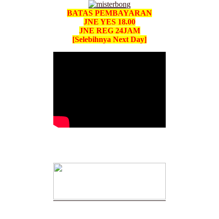
BATAS PEMBAYARAN
JNE YES 18.00
JNE REG 24JAM
[Selebihnya Next Day]