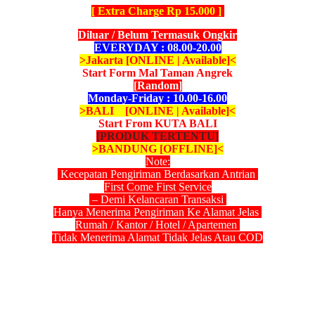
[ Extra Charge Rp 15.000 ]
Diluar / Belum Termasuk Ongkir
EVERYDAY : 08.00-20.00
>Jakarta [ONLINE | Available]<
Start Form Mal Taman Angrek
[Random]
Monday-Friday : 10.00-16.00
>BALI [ONLINE | Available]<
Start From KUTA BALI
[PRODUK TERTENTU]
>BANDUNG [OFFLINE]<
Note:
Kecepatan Pengiriman Berdasarkan Antrian
First Come First Service
– Demi Kelancaran Transaksi
Hanya Menerima Pengiriman Ke Alamat Jelas
Rumah / Kantor / Hotel / Apartemen
Tidak Menerima Alamat Tidak Jelas Atau COD