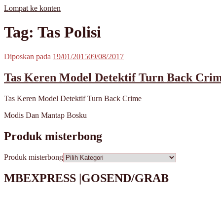
Lompat ke konten
MisterBong | www.misterbong.net | Specialist Penjualan Bong Dan 
misterbong | Distributor Specialist Penjualan Bong Kaca Pyrex Dan
Tag: Tas Polisi
misterbong | bong | bong kaca | bong kaca pyrex | bong online | jual bo
cangklong | cangklong kaca pyrex | jual cangklong | cangklong online | 
jual pipet kaca | jual pipet online | timbangan | timbangan digital | tim
Diposkan pada
19/01/2015
09/08/2017
Tas Keren Model Detektif Turn Back Cri
Tas Keren Model Detektif Turn Back Crime
Modis Dan Mantap Bosku
Produk misterbong
Produk misterbong
MBEXPRESS |GOSEND/GRAB