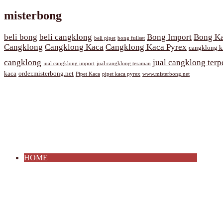
misterbong
beli bong
beli cangklong
Bong Import
Bong Ka
beli pipet
bong fullset
Cangklong
Cangklong Kaca
Cangklong Kaca Pyrex
cangklong k
cangklong
jual cangklong terp
jual cangklong import
jual cangklong teraman
kaca
order.misterbong.net
Pipet Kaca
pipet kaca pyrex
www.misterbong.net
HOME