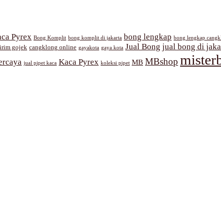
ca Pyrex
bong lengkap
Bong Komplit
bong komplit di jakarta
bong lengkap cangk
Jual Bong
jual bong di jaka
irim gojek
cangklong online
gayakota
gaya kota
mister
MBshop
ercaya
Kaca Pyrex
MB
jual pipet kaca
koleksi pipet