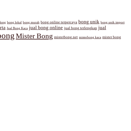
bong unik
bong online terpercaya
long
bong lokal
bong murah
bong unik import
rta
jual bong online
jual
jual bong terlengkap
Jual Bong Kaca
bong
Mister Bong
misterbong.net
mister bong
misterbong kaca