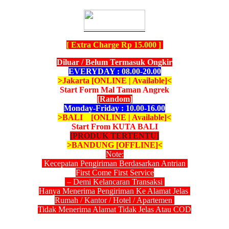
[ Extra Charge Rp 15.000 ]
Diluar / Belum Termasuk Ongkir
EVERYDAY : 08.00-20.00
>Jakarta [ONLINE | Available]<
Start Form Mal Taman Angrek
[Random]
Monday-Friday : 10.00-16.00
>BALI [ONLINE | Available]<
Start From KUTA BALI
[PRODUK TERTENTU]
>BANDUNG [OFFLINE]<
Note:
Kecepatan Pengiriman Berdasarkan Antrian
First Come First Service
– Demi Kelancaran Transaksi
Hanya Menerima Pengiriman Ke Alamat Jelas
Rumah / Kantor / Hotel / Apartemen
Tidak Menerima Alamat Tidak Jelas Atau COD