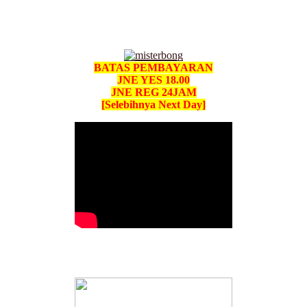
BATAS PEMBAYARAN
JNE YES 18.00
JNE REG 24JAM
[Selebihnya Next Day]