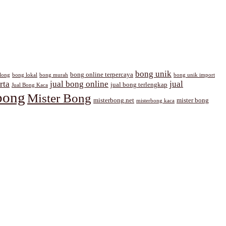
bong unik
bong online terpercaya
long
bong lokal
bong murah
bong unik import
rta
jual bong online
jual
jual bong terlengkap
Jual Bong Kaca
bong
Mister Bong
misterbong.net
mister bong
misterbong kaca