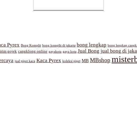
ca Pyrex
bong lengkap
Bong Komplit
bong komplit di jakarta
bong lengkap cangk
Jual Bong
jual bong di jaka
irim gojek
cangklong online
gayakota
gaya kota
mister
MBshop
ercaya
Kaca Pyrex
MB
jual pipet kaca
koleksi pipet