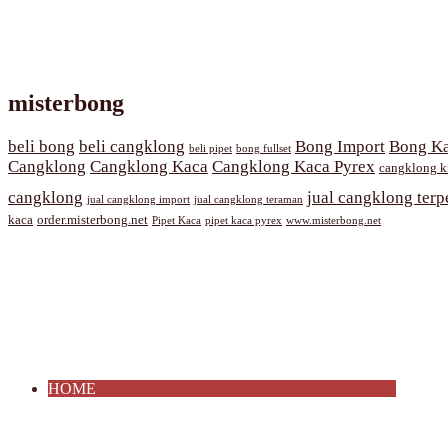
misterbong
beli bong
beli cangklong
Bong Import
Bong Ka
beli pipet
bong fullset
Cangklong
Cangklong Kaca
Cangklong Kaca Pyrex
cangklong k
cangklong
jual cangklong terp
jual cangklong import
jual cangklong teraman
kaca
order.misterbong.net
Pipet Kaca
pipet kaca pyrex
www.misterbong.net
HOME