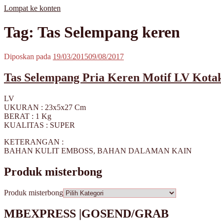
Lompat ke konten
MisterBong | www.misterbong.net | Specialist Penjualan Bong Dan 
misterbong | Distributor Specialist Penjualan Bong Kaca Pyrex Dan
Tag: Tas Selempang keren
misterbong | bong | bong kaca | bong kaca pyrex | bong online | jual bo
cangklong | cangklong kaca pyrex | jual cangklong | cangklong online | 
jual pipet kaca | jual pipet online | timbangan | timbangan digital | tim
Diposkan pada
19/03/2015
09/08/2017
Tas Selempang Pria Keren Motif LV Kota
LV
UKURAN : 23x5x27 Cm
BERAT : 1 Kg
KUALITAS : SUPER
KETERANGAN :
BAHAN KULIT EMBOSS, BAHAN DALAMAN KAIN
Produk misterbong
Produk misterbong
MBEXPRESS |GOSEND/GRAB