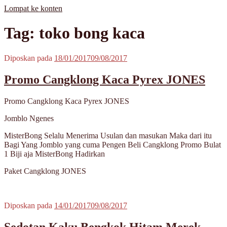
Lompat ke konten
MisterBong | www.misterbong.net | Specialist Penjualan Bong Dan
misterbong | Distributor Specialist Penjualan Bong Kaca Pyrex Dan
Tag: toko bong kaca
Cangklong Kaca Pyrex
Cangklong Kaca Pyrex Terpopuler Terlengkap Terpercaya No 1 Di
Asia | melayani Grosir Dan Eceran | Resseler Dan Agent Welcome |
produk misterbong | bong | bong kaca | bong kaca pyrex | bong online
Diposkan pada
18/01/2017
09/08/2017
| jual bong online | jual bong terpercaya | jual bong aman | jual bong
kaca murah | jual kaca pyrex | beli bong | beli bong kaca | beli bong
Promo Cangklong Kaca Pyrex JONES
kaca pyrex | cangklong | cangklong kaca pyrex | jual cangklong |
cangklong online | cangklong kaca | kaca pyrex | hookah | waterpipes
| pipes | pyrex glass | kaca pyrex | pirek | paca pirek | pipet | pipet kaca
Promo Cangklong Kaca Pyrex JONES
| pipet amoxan | jual pipet kaca | jual pipet online | timbangan |
timbangan digital | timbangan emas | scale | timbangan berlian |
Jomblo Ngenes
MisterBong Selalu Menerima Usulan dan masukan Maka dari itu
Bagi Yang Jomblo yang cuma Pengen Beli Cangklong Promo Bulat
1 Biji aja MisterBong Hadirkan
Paket Cangklong JONES
Diposkan pada
14/01/2017
09/08/2017
Sedotan Kaku Bengkok Hitam Merek