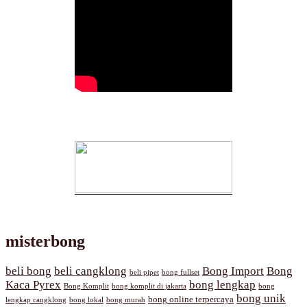
misterbong
beli bong
beli cangklong
Bong Import
Bong
beli pipet
bong fullset
Kaca Pyrex
bong lengkap
Bong Komplit
bong komplit di jakarta
bong
bong unik
bong online terpercaya
lengkap cangklong
bong lokal
bong murah