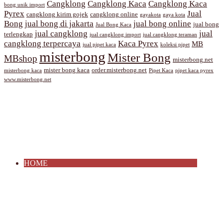
Cangklong
Cangklong Kaca
Cangklong Kaca
bong unik import
Pyrex
Jual
cangklong kirim gojek
cangklong online
gayakota
gaya kota
Bong
jual bong di jakarta
jual bong online
jual bong
Jual Bong Kaca
jual cangklong
jual
terlengkap
jual cangklong import
jual cangklong teraman
cangklong terpercaya
Kaca Pyrex
MB
jual pipet kaca
koleksi pipet
misterbong
Mister Bong
MBshop
misterbong.net
mister bong kaca
order.misterbong.net
misterbong kaca
Pipet Kaca
pipet kaca pyrex
www.misterbong.net
HOME