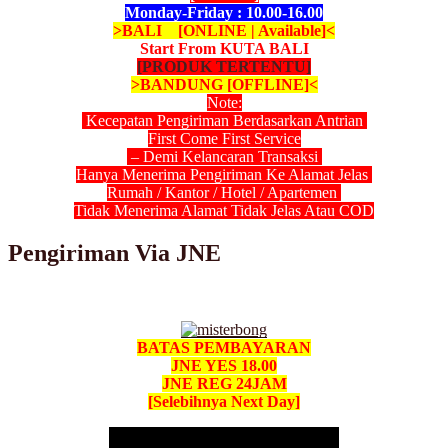
Monday-Friday : 10.00-16.00
>BALI [ONLINE | Available]<
Start From KUTA BALI
[PRODUK TERTENTU]
>BANDUNG [OFFLINE]<
Note:
Kecepatan Pengiriman Berdasarkan Antrian
First Come First Service
– Demi Kelancaran Transaksi
Hanya Menerima Pengiriman Ke Alamat Jelas
Rumah / Kantor / Hotel / Apartemen
Tidak Menerima Alamat Tidak Jelas Atau COD
Pengiriman Via JNE
BATAS PEMBAYARAN
JNE YES 18.00
JNE REG 24JAM
[Selebihnya Next Day]