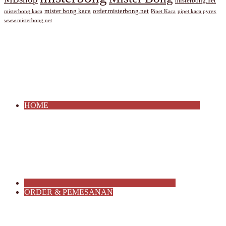
misterbong.net
mister bong kaca
order.misterbong.net
misterbong kaca
Pipet Kaca
pipet kaca pyrex
www.misterbong.net
HOME
ORDER & PEMESANAN