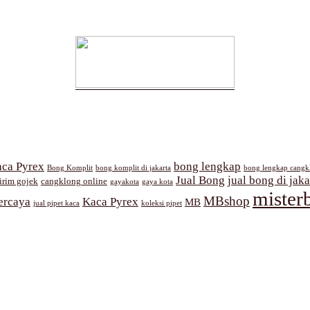
ca Pyrex
bong lengkap
Bong Komplit
bong komplit di jakarta
bong lengkap cangk
Jual Bong
jual bong di jaka
irim gojek
cangklong online
gayakota
gaya kota
mister
MBshop
ercaya
Kaca Pyrex
MB
jual pipet kaca
koleksi pipet