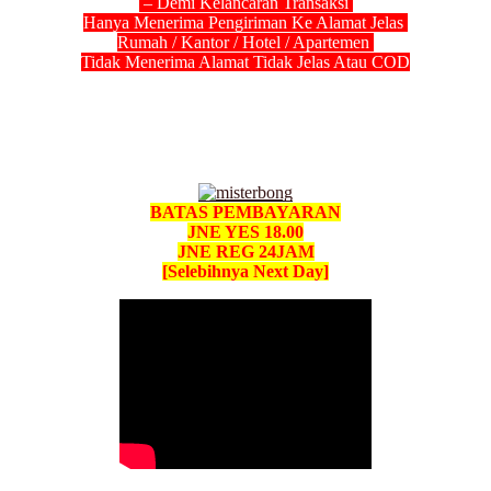
– Demi Kelancaran Transaksi
Hanya Menerima Pengiriman Ke Alamat Jelas
Rumah / Kantor / Hotel / Apartemen
Tidak Menerima Alamat Tidak Jelas Atau COD
BATAS PEMBAYARAN
JNE YES 18.00
JNE REG 24JAM
[Selebihnya Next Day]