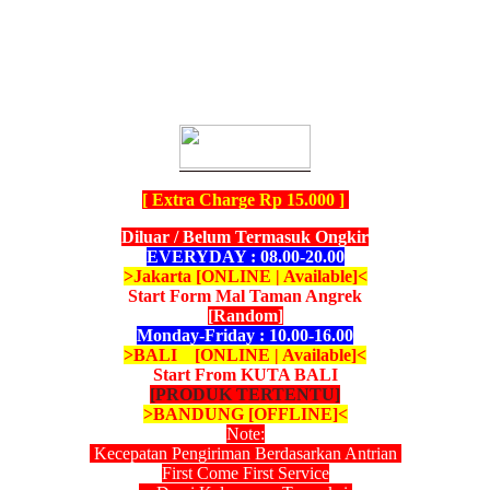
[ Extra Charge Rp 15.000 ]
Diluar / Belum Termasuk Ongkir
EVERYDAY : 08.00-20.00
>Jakarta [ONLINE | Available]<
Start Form Mal Taman Angrek
[Random]
Monday-Friday : 10.00-16.00
>BALI [ONLINE | Available]<
Start From KUTA BALI
[PRODUK TERTENTU]
>BANDUNG [OFFLINE]<
Note:
Kecepatan Pengiriman Berdasarkan Antrian
First Come First Service