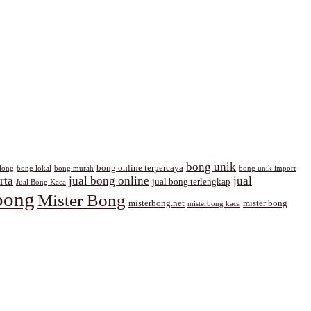
bong unik
bong online terpercaya
long
bong lokal
bong murah
bong unik import
rta
jual bong online
jual
jual bong terlengkap
Jual Bong Kaca
bong
Mister Bong
misterbong.net
mister bong
misterbong kaca