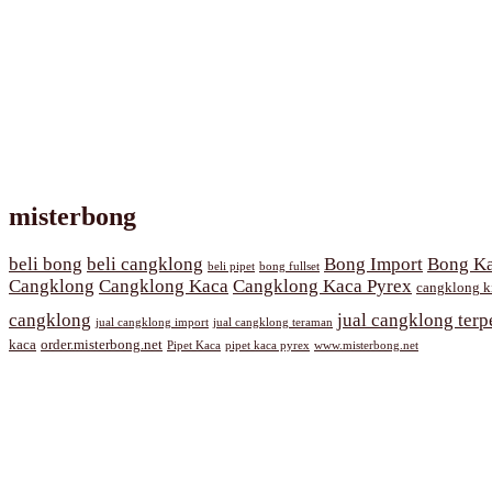
misterbong
beli bong
beli cangklong
Bong Import
Bong Ka
beli pipet
bong fullset
Cangklong
Cangklong Kaca
Cangklong Kaca Pyrex
cangklong k
cangklong
jual cangklong terp
jual cangklong import
jual cangklong teraman
kaca
order.misterbong.net
Pipet Kaca
pipet kaca pyrex
www.misterbong.net