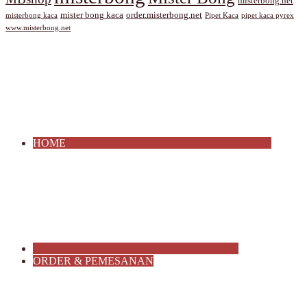
misterbong.net
mister bong kaca
order.misterbong.net
misterbong kaca
Pipet Kaca
pipet kaca pyrex
www.misterbong.net
HOME
ORDER & PEMESANAN