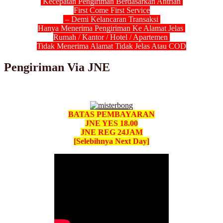
Kecepatan Pengiriman Berdasarkan Antrian
First Come First Service
– Demi Kelancaran Transaksi
Hanya Menerima Pengiriman Ke Alamat Jelas
Rumah / Kantor / Hotel / Apartemen
Tidak Menerima Alamat Tidak Jelas Atau COD
Pengiriman Via JNE
BATAS PEMBAYARAN
JNE YES 18.00
JNE REG 24JAM
[Selebihnya Next Day]