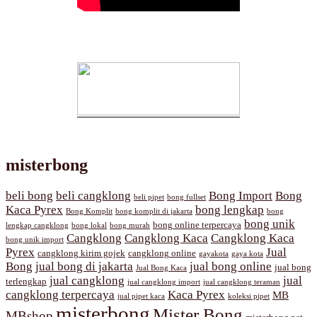
misterbong
beli bong
beli cangklong
Bong Import
Bong
beli pipet
bong fullset
Kaca Pyrex
bong lengkap
Bong Komplit
bong komplit di jakarta
bong
bong unik
bong online terpercaya
lengkap cangklong
bong lokal
bong murah
Cangklong
Cangklong Kaca
Cangklong Kaca
bong unik import
Pyrex
Jual
cangklong kirim gojek
cangklong online
gayakota
gaya kota
Bong
jual bong di jakarta
jual bong online
jual bong
Jual Bong Kaca
jual cangklong
jual
terlengkap
jual cangklong import
jual cangklong teraman
cangklong terpercaya
Kaca Pyrex
MB
jual pipet kaca
koleksi pipet
misterbong
Mister Bong
MBshop