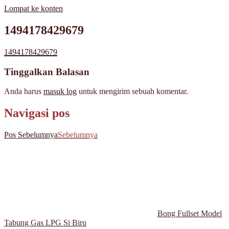
Lompat ke konten
MisterBong | www.misterbong.net | Specialist Penjualan Bong Dan
misterbong | Distributor Specialist Penjualan Bong Kaca Pyrex Dan
1494178429679
Cangklong Kaca Pyrex
Cangklong Kaca Pyrex Terpopuler Terlengkap Terpercaya No 1 Di
Asia | melayani Grosir Dan Eceran | Resseler Dan Agent Welcome |
1494178429679
produk misterbong | bong | bong kaca | bong kaca pyrex | bong online
| jual bong online | jual bong terpercaya | jual bong aman | jual bong
Tinggalkan Balasan
kaca murah | jual kaca pyrex | beli bong | beli bong kaca | beli bong
kaca pyrex | cangklong | cangklong kaca pyrex | jual cangklong |
cangklong online | cangklong kaca | kaca pyrex | hookah | waterpipes
Anda harus
masuk log
untuk mengirim sebuah komentar.
| pipes | pyrex glass | kaca pyrex | pirek | paca pirek | pipet | pipet kaca
| pipet amoxan | jual pipet kaca | jual pipet online | timbangan |
Navigasi pos
timbangan digital | timbangan emas | scale | timbangan berlian |
Pos Sebelumnya
Sebelumnya
Bong Fullset Model
Tabung Gas LPG Si Biru