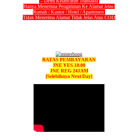
– Demi Kelancaran Transaksi
Hanya Menerima Pengiriman Ke Alamat Jelas
Rumah / Kantor / Hotel / Apartemen
Tidak Menerima Alamat Tidak Jelas Atau COD
BATAS PEMBAYARAN
JNE YES 18.00
JNE REG 24JAM
[Selebihnya Next Day]