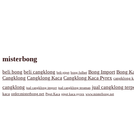
misterbong
beli bong
beli cangklong
Bong Import
Bong Ka
beli pipet
bong fullset
Cangklong
Cangklong Kaca
Cangklong Kaca Pyrex
cangklong k
cangklong
jual cangklong terp
jual cangklong import
jual cangklong teraman
kaca
order.misterbong.net
Pipet Kaca
pipet kaca pyrex
www.misterbong.net