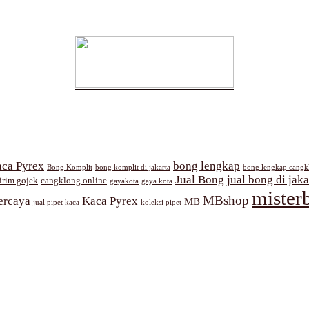
ca Pyrex
bong lengkap
Bong Komplit
bong komplit di jakarta
bong lengkap cangk
Jual Bong
jual bong di jaka
irim gojek
cangklong online
gayakota
gaya kota
mister
MBshop
ercaya
Kaca Pyrex
MB
jual pipet kaca
koleksi pipet