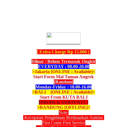
[ Extra Charge Rp 15.000 ]
Diluar / Belum Termasuk Ongkir
EVERYDAY : 08.00-20.00
>Jakarta [ONLINE | Available]<
Start Form Mal Taman Angrek
[Random]
Monday-Friday : 10.00-16.00
>BALI [ONLINE | Available]<
Start From KUTA BALI
[PRODUK TERTENTU]
>BANDUNG [OFFLINE]<
Note:
Kecepatan Pengiriman Berdasarkan Antrian
First Come First Service