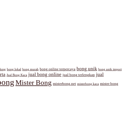
bong unik
bong online terpercaya
long
bong lokal
bong murah
bong unik import
rta
jual bong online
jual
jual bong terlengkap
Jual Bong Kaca
bong
Mister Bong
misterbong.net
mister bong
misterbong kaca