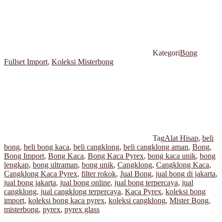
Kategori
Bong
Fullset Import
,
Koleksi Misterbong
Tag
Alat Hisap
,
beli
bong
,
beli bong kaca
,
beli cangklong
,
beli cangklong aman
,
Bong
,
Bong Import
,
Bong Kaca
,
Bong Kaca Pyrex
,
bong kaca unik
,
bong
lengkap
,
bong ultraman
,
bong unik
,
Cangklong
,
Cangklong Kaca
,
Cangklong Kaca Pyrex
,
filter rokok
,
Jual Bong
,
jual bong di jakarta
,
jual bong jakarta
,
jual bong online
,
jual bong terpercaya
,
jual
cangklong
,
jual cangklong terpercaya
,
Kaca Pyrex
,
koleksi bong
import
,
koleksi bong kaca pyrex
,
koleksi cangklong
,
Mister Bong
,
misterbong
,
pyrex
,
pyrex glass