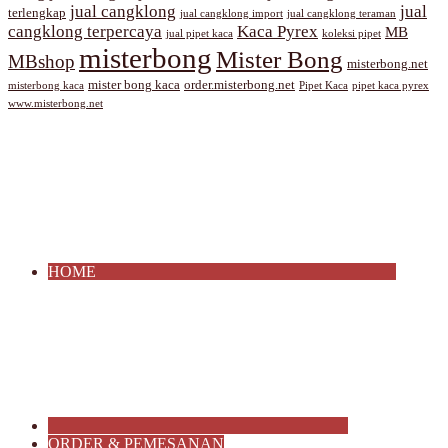
jual cangklong
jual
terlengkap
jual cangklong import
jual cangklong teraman
cangklong terpercaya
Kaca Pyrex
MB
jual pipet kaca
koleksi pipet
misterbong
Mister Bong
MBshop
misterbong.net
mister bong kaca
order.misterbong.net
misterbong kaca
Pipet Kaca
pipet kaca pyrex
www.misterbong.net
HOME
ORDER & PEMESANAN