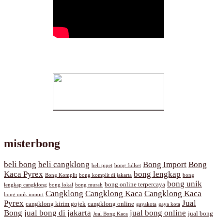
misterbong
beli bong
beli cangklong
Bong Import
Bong
beli pipet
bong fullset
Kaca Pyrex
bong lengkap
Bong Komplit
bong komplit di jakarta
bong
bong unik
bong online terpercaya
lengkap cangklong
bong lokal
bong murah
Cangklong
Cangklong Kaca
Cangklong Kaca
bong unik import
Pyrex
Jual
cangklong kirim gojek
cangklong online
gayakota
gaya kota
Bong
jual bong di jakarta
jual bong online
jual bong
Jual Bong Kaca