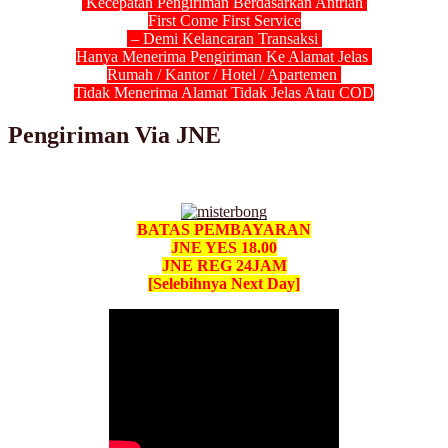
Kecepatan Pengiriman Berdasarkan Antrian
First Come First Service
– Demi Kelancaran Transaksi
Hanya Menerima Pengiriman Ke Alamat Jelas
Rumah / Kantor / Hotel / Apartemen
Tidak Menerima Alamat Tidak Jelas Atau COD
Pengiriman Via JNE
BATAS PEMBAYARAN
JNE YES 18.00
JNE REG 24JAM
[Selebihnya Next Day]