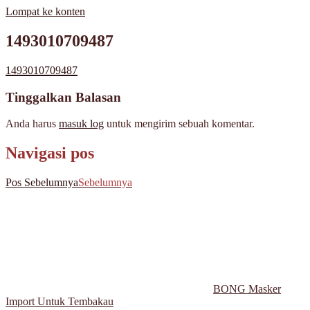
Lompat ke konten
MisterBong | www.misterbong.net | Specialist Penjualan Bong Dan
misterbong | Distributor Specialist Penjualan Bong Kaca Pyrex Dan
1493010709487
Cangklong Kaca Pyrex
Cangklong Kaca Pyrex Terpopuler Terlengkap Terpercaya No 1 Di
Asia | melayani Grosir Dan Eceran | Resseler Dan Agent Welcome |
1493010709487
produk misterbong | bong | bong kaca | bong kaca pyrex | bong online
| jual bong online | jual bong terpercaya | jual bong aman | jual bong
Tinggalkan Balasan
kaca murah | jual kaca pyrex | beli bong | beli bong kaca | beli bong
kaca pyrex | cangklong | cangklong kaca pyrex | jual cangklong |
cangklong online | cangklong kaca | kaca pyrex | hookah | waterpipes
Anda harus
masuk log
untuk mengirim sebuah komentar.
| pipes | pyrex glass | kaca pyrex | pirek | paca pirek | pipet | pipet kaca
| pipet amoxan | jual pipet kaca | jual pipet online | timbangan |
Navigasi pos
timbangan digital | timbangan emas | scale | timbangan berlian |
Pos Sebelumnya
Sebelumnya
BONG Masker
Import Untuk Tembakau