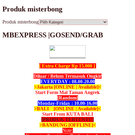
Produk misterbong
Produk misterbong
MBEXPRESS |GOSEND/GRAB
[ Extra Charge Rp 15.000 ]
Diluar / Belum Termasuk Ongkir
EVERYDAY : 08.00-20.00
>Jakarta [ONLINE | Available]<
Start Form Mal Taman Angrek
[Random]
Monday-Friday : 10.00-16.00
>BALI [ONLINE | Available]<
Start From KUTA BALI
[PRODUK TERTENTU]
>BANDUNG [OFFLINE]<
Note: