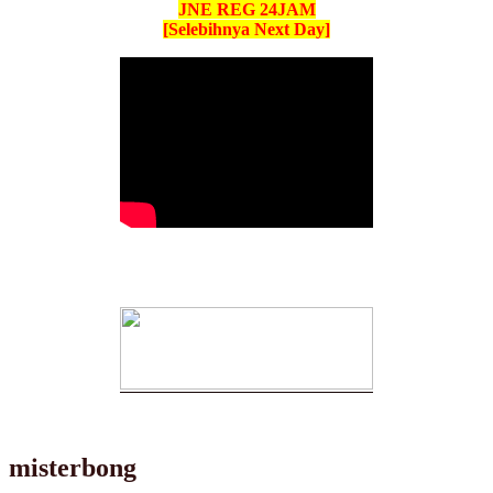
JNE REG 24JAM
[Selebihnya Next Day]
misterbong