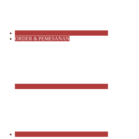
ORDER & PEMESANAN