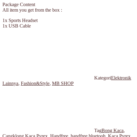
Package Content
All item you get from the box :
1x Sports Headset
1x USB Cable
Kategori
Elektronik
Lainnya
,
Fashion&Style
,
MB SHOP
Tag
Bong Kaca
,
Cangklong Kaca Pyrex
,
Handfree
,
handfree bluetooh
,
Kaca Pyrex
,