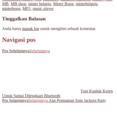
MB
,
MB shop
,
mister belanja
,
Mister Bong
,
misterbelanja
,
misterbong
,
MP3
,
music player
Tinggalkan Balasan
Anda harus
masuk log
untuk mengirim sebuah komentar.
Navigasi pos
Pos Sebelumnya
Sebelumnya
Topi Kupluk Keren
Untuk Santai Dilengkapi Bluetooth
Pos Selanjutnya
Selanjutnya
Alat Permainan Spin Jackpot Party