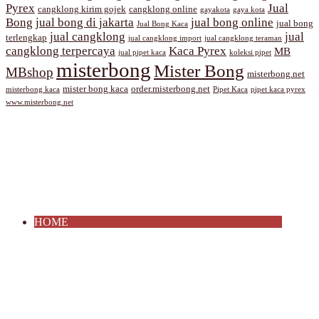
Pyrex
Jual
cangklong kirim gojek
cangklong online
gayakota
gaya kota
Bong
jual bong di jakarta
jual bong online
jual bong
Jual Bong Kaca
jual cangklong
jual
terlengkap
jual cangklong import
jual cangklong teraman
cangklong terpercaya
Kaca Pyrex
MB
jual pipet kaca
koleksi pipet
misterbong
Mister Bong
MBshop
misterbong.net
mister bong kaca
order.misterbong.net
misterbong kaca
Pipet Kaca
pipet kaca pyrex
www.misterbong.net
HOME