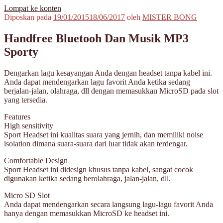
Lompat ke konten
Diposkan pada
19/01/2015
18/06/2017
oleh
MISTER BONG
MisterBong | www.misterbong.net | Specialist Penjualan Bong Dan
misterbong | Distributor Specialist Penjualan Bong Kaca Pyrex Dan
Cangklong Kaca Pyrex
Cangklong Kaca Pyrex Terpopuler Terlengkap Terpercaya No 1 Di
Handfree Bluetooh Dan Musik MP3
Asia | melayani Grosir Dan Eceran | Resseler Dan Agent Welcome |
Sporty
produk misterbong | bong | bong kaca | bong kaca pyrex | bong online
| jual bong online | jual bong terpercaya | jual bong aman | jual bong
kaca murah | jual kaca pyrex | beli bong | beli bong kaca | beli bong
Dengarkan lagu kesayangan Anda dengan headset tanpa kabel ini.
kaca pyrex | cangklong | cangklong kaca pyrex | jual cangklong |
Anda dapat mendengarkan lagu favorit Anda ketika sedang
cangklong online | cangklong kaca | kaca pyrex | hookah | waterpipes
berjalan-jalan, olahraga, dll dengan memasukkan MicroSD pada slot
| pipes | pyrex glass | kaca pyrex | pirek | paca pirek | pipet | pipet kaca
yang tersedia.
| pipet amoxan | jual pipet kaca | jual pipet online | timbangan |
timbangan digital | timbangan emas | scale | timbangan berlian |
Features
High sensitivity
Sport Headset ini kualitas suara yang jernih, dan memiliki noise
isolation dimana suara-suara dari luar tidak akan terdengar.
Comfortable Design
Sport Headset ini didesign khusus tanpa kabel, sangat cocok
digunakan ketika sedang berolahraga, jalan-jalan, dll.
Micro SD Slot
Anda dapat mendengarkan secara langsung lagu-lagu favorit Anda
hanya dengan memasukkan MicroSD ke headset ini.