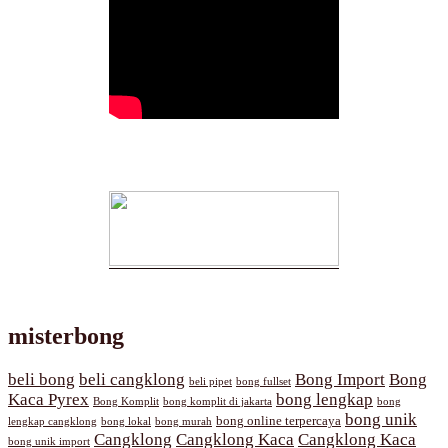
misterbong
beli bong
beli cangklong
Bong Import
Bong
beli pipet
bong fullset
Kaca Pyrex
bong lengkap
Bong Komplit
bong komplit di jakarta
bong
bong unik
bong online terpercaya
lengkap cangklong
bong lokal
bong murah
Cangklong
Cangklong Kaca
Cangklong Kaca
bong unik import