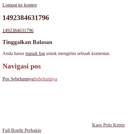
Lompat ke konten
MisterBong | www.misterbong.net | Specialist Penjualan Bong Dan
misterbong | Distributor Specialist Penjualan Bong Kaca Pyrex Dan
1492384631796
Cangklong Kaca Pyrex
Cangklong Kaca Pyrex Terpopuler Terlengkap Terpercaya No 1 Di
Asia | melayani Grosir Dan Eceran | Resseler Dan Agent Welcome |
1492384631796
produk misterbong | bong | bong kaca | bong kaca pyrex | bong online
| jual bong online | jual bong terpercaya | jual bong aman | jual bong
Tinggalkan Balasan
kaca murah | jual kaca pyrex | beli bong | beli bong kaca | beli bong
kaca pyrex | cangklong | cangklong kaca pyrex | jual cangklong |
cangklong online | cangklong kaca | kaca pyrex | hookah | waterpipes
Anda harus
masuk log
untuk mengirim sebuah komentar.
| pipes | pyrex glass | kaca pyrex | pirek | paca pirek | pipet | pipet kaca
| pipet amoxan | jual pipet kaca | jual pipet online | timbangan |
Navigasi pos
timbangan digital | timbangan emas | scale | timbangan berlian |
Pos Sebelumnya
Sebelumnya
Kaos Polo Keren
Full Bordir Perbakin