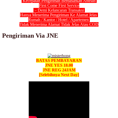
Kecepatan Pengiriman Berdasarkan Antrian
First Come First Service
– Demi Kelancaran Transaksi
Hanya Menerima Pengiriman Ke Alamat Jelas
Rumah / Kantor / Hotel / Apartemen
Tidak Menerima Alamat Tidak Jelas Atau COD
Pengiriman Via JNE
BATAS PEMBAYARAN
JNE YES 18.00
JNE REG 24JAM
[Selebihnya Next Day]