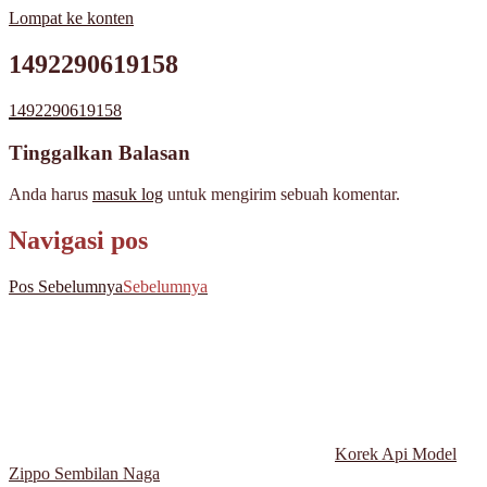
Lompat ke konten
MisterBong | www.misterbong.net | Specialist Penjualan Bong Dan
misterbong | Distributor Specialist Penjualan Bong Kaca Pyrex Dan
1492290619158
Cangklong Kaca Pyrex
Cangklong Kaca Pyrex Terpopuler Terlengkap Terpercaya No 1 Di
Asia | melayani Grosir Dan Eceran | Resseler Dan Agent Welcome |
1492290619158
produk misterbong | bong | bong kaca | bong kaca pyrex | bong online
| jual bong online | jual bong terpercaya | jual bong aman | jual bong
Tinggalkan Balasan
kaca murah | jual kaca pyrex | beli bong | beli bong kaca | beli bong
kaca pyrex | cangklong | cangklong kaca pyrex | jual cangklong |
cangklong online | cangklong kaca | kaca pyrex | hookah | waterpipes
Anda harus
masuk log
untuk mengirim sebuah komentar.
| pipes | pyrex glass | kaca pyrex | pirek | paca pirek | pipet | pipet kaca
| pipet amoxan | jual pipet kaca | jual pipet online | timbangan |
Navigasi pos
timbangan digital | timbangan emas | scale | timbangan berlian |
Pos Sebelumnya
Sebelumnya
Korek Api Model
Zippo Sembilan Naga