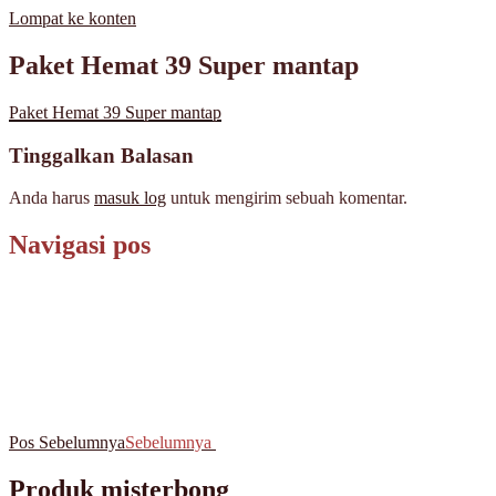
Lompat ke konten
MisterBong | www.misterbong.net | Specialist Penjualan Bong Dan 
misterbong | Distributor Specialist Penjualan Bong Kaca Pyrex Dan
Paket Hemat 39 Super mantap
misterbong | bong | bong kaca | bong kaca pyrex | bong online | jual bo
cangklong | cangklong kaca pyrex | jual cangklong | cangklong online | 
Paket Hemat 39 Super mantap
jual pipet kaca | jual pipet online | timbangan | timbangan digital | tim
Tinggalkan Balasan
Anda harus
masuk log
untuk mengirim sebuah komentar.
Navigasi pos
Pos Sebelumnya
Sebelumnya
Produk misterbong