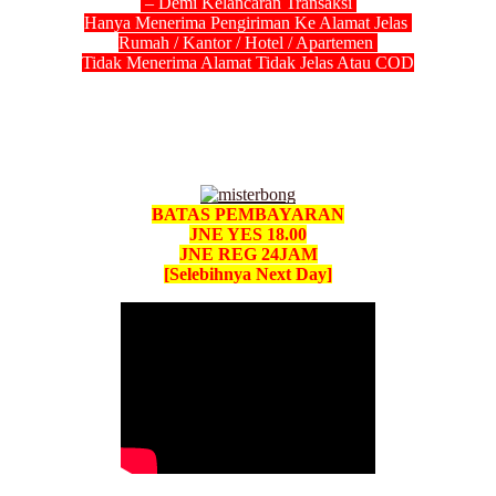
– Demi Kelancaran Transaksi
Hanya Menerima Pengiriman Ke Alamat Jelas
Rumah / Kantor / Hotel / Apartemen
Tidak Menerima Alamat Tidak Jelas Atau COD
BATAS PEMBAYARAN
JNE YES 18.00
JNE REG 24JAM
[Selebihnya Next Day]