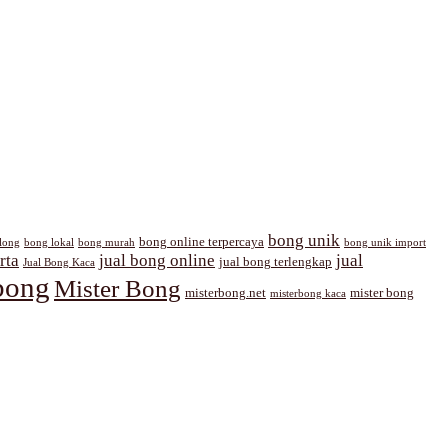
bong unik
bong online terpercaya
long
bong lokal
bong murah
bong unik import
rta
jual bong online
jual
jual bong terlengkap
Jual Bong Kaca
bong
Mister Bong
misterbong.net
mister bong
misterbong kaca