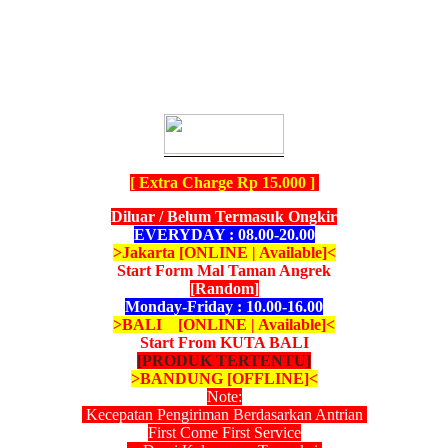
[ Extra Charge Rp 15.000 ]
Diluar / Belum Termasuk Ongkir
EVERYDAY : 08.00-20.00
>Jakarta [ONLINE | Available]<
Start Form Mal Taman Angrek
[Random]
Monday-Friday : 10.00-16.00
>BALI [ONLINE | Available]<
Start From KUTA BALI
[PRODUK TERTENTU]
>BANDUNG [OFFLINE]<
Note:
Kecepatan Pengiriman Berdasarkan Antrian
First Come First Service