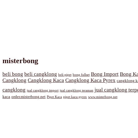
misterbong
beli bong
beli cangklong
Bong Import
Bong Ka
beli pipet
bong fullset
Cangklong
Cangklong Kaca
Cangklong Kaca Pyrex
cangklong k
cangklong
jual cangklong terp
jual cangklong import
jual cangklong teraman
kaca
order.misterbong.net
Pipet Kaca
pipet kaca pyrex
www.misterbong.net