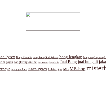
ca Pyrex
bong lengkap
Bong Komplit
bong komplit di jakarta
bong lengkap cangk
Jual Bong
jual bong di jaka
irim gojek
cangklong online
gayakota
gaya kota
mister
MBshop
ercaya
Kaca Pyrex
MB
jual pipet kaca
koleksi pipet