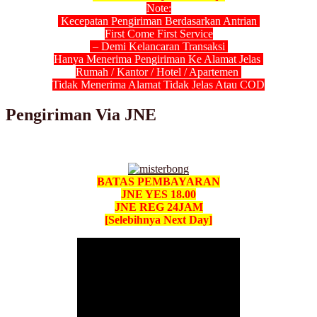
Note:
Kecepatan Pengiriman Berdasarkan Antrian
First Come First Service
– Demi Kelancaran Transaksi
Hanya Menerima Pengiriman Ke Alamat Jelas
Rumah / Kantor / Hotel / Apartemen
Tidak Menerima Alamat Tidak Jelas Atau COD
Pengiriman Via JNE
BATAS PEMBAYARAN
JNE YES 18.00
JNE REG 24JAM
[Selebihnya Next Day]