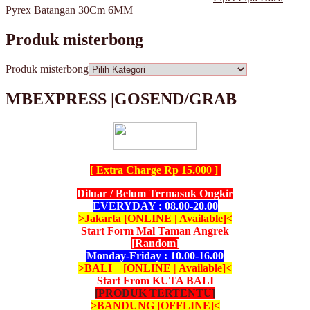
Pyrex Batangan 30Cm 6MM
Produk misterbong
Produk misterbong
MBEXPRESS |GOSEND/GRAB
[ Extra Charge Rp 15.000 ]
Diluar / Belum Termasuk Ongkir
EVERYDAY : 08.00-20.00
>Jakarta [ONLINE | Available]<
Start Form Mal Taman Angrek
[Random]
Monday-Friday : 10.00-16.00
>BALI [ONLINE | Available]<
Start From KUTA BALI
[PRODUK TERTENTU]
>BANDUNG [OFFLINE]<