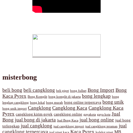
misterbong
beli bong
beli cangklong
Bong Import
Bong
beli pipet
bong fullset
Kaca Pyrex
bong lengkap
Bong Komplit
bong komplit di jakarta
bong
bong unik
bong online terpercaya
lengkap cangklong
bong lokal
bong murah
Cangklong
Cangklong Kaca
Cangklong Kaca
bong unik import
Pyrex
Jual
cangklong kirim gojek
cangklong online
gayakota
gaya kota
Bong
jual bong di jakarta
jual bong online
jual bong
Jual Bong Kaca
jual cangklong
jual
terlengkap
jual cangklong import
jual cangklong teraman
cangklong terpercaya
Kaca Pyrex
MB
jual pipet kaca
koleksi pipet