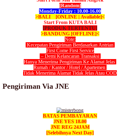
[Random]
Monday-Friday : 10.00-16.00
>BALI [ONLINE | Available]<
Start From KUTA BALI
[PRODUK TERTENTU]
>BANDUNG [OFFLINE]<
Note:
Kecepatan Pengiriman Berdasarkan Antrian
First Come First Service
– Demi Kelancaran Transaksi
Hanya Menerima Pengiriman Ke Alamat Jelas
Rumah / Kantor / Hotel / Apartemen
Tidak Menerima Alamat Tidak Jelas Atau COD
Pengiriman Via JNE
BATAS PEMBAYARAN
JNE YES 18.00
JNE REG 24JAM
[Selebihnya Next Day]