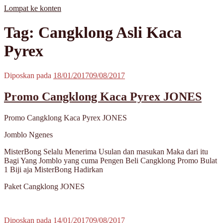
Lompat ke konten
MisterBong | www.misterbong.net | Specialist Penjualan Bong Dan
misterbong | Distributor Specialist Penjualan Bong Kaca Pyrex Dan
Tag: Cangklong Asli Kaca
Cangklong Kaca Pyrex
Cangklong Kaca Pyrex Terpopuler Terlengkap Terpercaya No 1 Di
Asia | melayani Grosir Dan Eceran | Resseler Dan Agent Welcome |
Pyrex
produk misterbong | bong | bong kaca | bong kaca pyrex | bong online
| jual bong online | jual bong terpercaya | jual bong aman | jual bong
kaca murah | jual kaca pyrex | beli bong | beli bong kaca | beli bong
Diposkan pada
18/01/2017
09/08/2017
kaca pyrex | cangklong | cangklong kaca pyrex | jual cangklong |
cangklong online | cangklong kaca | kaca pyrex | hookah | waterpipes
Promo Cangklong Kaca Pyrex JONES
| pipes | pyrex glass | kaca pyrex | pirek | paca pirek | pipet | pipet kaca
| pipet amoxan | jual pipet kaca | jual pipet online | timbangan |
timbangan digital | timbangan emas | scale | timbangan berlian |
Promo Cangklong Kaca Pyrex JONES
Jomblo Ngenes
MisterBong Selalu Menerima Usulan dan masukan Maka dari itu
Bagi Yang Jomblo yang cuma Pengen Beli Cangklong Promo Bulat
1 Biji aja MisterBong Hadirkan
Paket Cangklong JONES
Diposkan pada
14/01/2017
09/08/2017