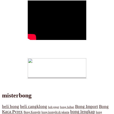
misterbong
beli bong
beli cangklong
Bong Import
Bong
beli pipet
bong fullset
Kaca Pyrex
bong lengkap
Bong Komplit
bong komplit di jakarta
bong