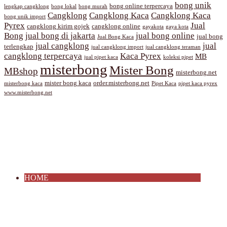
bong unik
bong online terpercaya
lengkap cangklong
bong lokal
bong murah
Cangklong
Cangklong Kaca
Cangklong Kaca
bong unik import
Pyrex
Jual
cangklong kirim gojek
cangklong online
gayakota
gaya kota
Bong
jual bong di jakarta
jual bong online
jual bong
Jual Bong Kaca
jual cangklong
jual
terlengkap
jual cangklong import
jual cangklong teraman
cangklong terpercaya
Kaca Pyrex
MB
jual pipet kaca
koleksi pipet
misterbong
Mister Bong
MBshop
misterbong.net
mister bong kaca
order.misterbong.net
misterbong kaca
Pipet Kaca
pipet kaca pyrex
www.misterbong.net
HOME