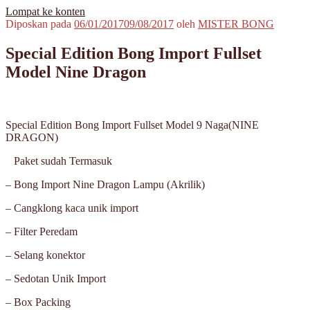
Lompat ke konten
Diposkan pada
06/01/2017
09/08/2017
oleh
MISTER BONG
MisterBong | www.misterbong.net | Specialist Penjualan Bong Dan
misterbong | Distributor Specialist Penjualan Bong Kaca Pyrex Dan
Cangklong Kaca Pyrex
Cangklong Kaca Pyrex Terpopuler Terlengkap Terpercaya No 1 Di
Special Edition Bong Import Fullset
Asia | melayani Grosir Dan Eceran | Resseler Dan Agent Welcome |
Model Nine Dragon
produk misterbong | bong | bong kaca | bong kaca pyrex | bong online
| jual bong online | jual bong terpercaya | jual bong aman | jual bong
kaca murah | jual kaca pyrex | beli bong | beli bong kaca | beli bong
kaca pyrex | cangklong | cangklong kaca pyrex | jual cangklong |
cangklong online | cangklong kaca | kaca pyrex | hookah | waterpipes
Special Edition Bong Import Fullset Model 9 Naga(NINE
| pipes | pyrex glass | kaca pyrex | pirek | paca pirek | pipet | pipet kaca
DRAGON)
| pipet amoxan | jual pipet kaca | jual pipet online | timbangan |
timbangan digital | timbangan emas | scale | timbangan berlian |
Paket sudah Termasuk
– Bong Import Nine Dragon Lampu (Akrilik)
– Cangklong kaca unik import
– Filter Peredam
– Selang konektor
– Sedotan Unik Import
– Box Packing