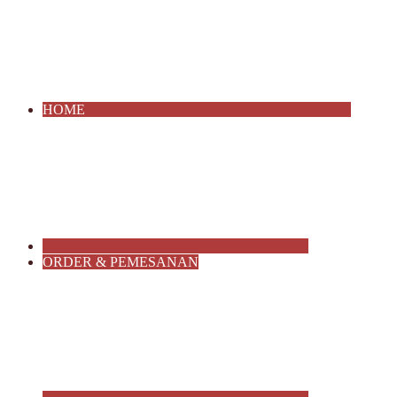
HOME
ORDER & PEMESANAN