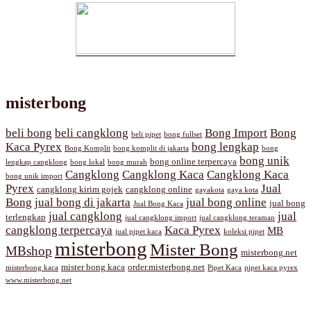
misterbong
beli bong
beli cangklong
Bong Import
Bong
beli pipet
bong fullset
Kaca Pyrex
bong lengkap
Bong Komplit
bong komplit di jakarta
bong
bong unik
bong online terpercaya
lengkap cangklong
bong lokal
bong murah
Cangklong
Cangklong Kaca
Cangklong Kaca
bong unik import
Pyrex
Jual
cangklong kirim gojek
cangklong online
gayakota
gaya kota
Bong
jual bong di jakarta
jual bong online
jual bong
Jual Bong Kaca
jual cangklong
jual
terlengkap
jual cangklong import
jual cangklong teraman
cangklong terpercaya
Kaca Pyrex
MB
jual pipet kaca
koleksi pipet
misterbong
Mister Bong
MBshop
misterbong.net
mister bong kaca
order.misterbong.net
misterbong kaca
Pipet Kaca
pipet kaca pyrex
www.misterbong.net