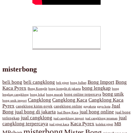
misterbong
beli bong
beli cangklong
Bong Import
Bong
beli pipet
bong fullset
Kaca Pyrex
bong lengkap
Bong Komplit
bong komplit di jakarta
bong
bong unik
bong online terpercaya
lengkap cangklong
bong lokal
bong murah
Cangklong
Cangklong Kaca
Cangklong Kaca
bong unik import
Pyrex
Jual
cangklong kirim gojek
cangklong online
gayakota
gaya kota
Bong
jual bong di jakarta
jual bong online
jual bong
Jual Bong Kaca
jual cangklong
jual
terlengkap
jual cangklong import
jual cangklong teraman
cangklong terpercaya
Kaca Pyrex
MB
jual pipet kaca
koleksi pipet
misterbong
Mister Bong
MBshop