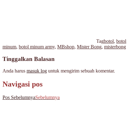
Tag
botol
,
botol
minum
,
botol minum army
,
MBshop
,
Mister Bong
,
misterbong
Tinggalkan Balasan
Anda harus
masuk log
untuk mengirim sebuah komentar.
Navigasi pos
Pos Sebelumnya
Sebelumnya