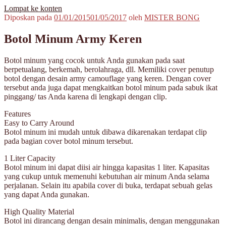
Lompat ke konten
Diposkan pada
01/01/2015
01/05/2017
oleh
MISTER BONG
MisterBong | www.misterbong.net | Specialist Penjualan Bong Dan
misterbong | Distributor Specialist Penjualan Bong Kaca Pyrex Dan
Cangklong Kaca Pyrex
Cangklong Kaca Pyrex Terpopuler Terlengkap Terpercaya No 1 Di
Botol Minum Army Keren
Asia | melayani Grosir Dan Eceran | Resseler Dan Agent Welcome |
produk misterbong | bong | bong kaca | bong kaca pyrex | bong online
Botol minum yang cocok untuk Anda gunakan pada saat
| jual bong online | jual bong terpercaya | jual bong aman | jual bong
berpetualang, berkemah, berolahraga, dll. Memiliki cover penutup
kaca murah | jual kaca pyrex | beli bong | beli bong kaca | beli bong
botol dengan desain army camouflage yang keren. Dengan cover
kaca pyrex | cangklong | cangklong kaca pyrex | jual cangklong |
tersebut anda juga dapat mengkaitkan botol minum pada sabuk ikat
cangklong online | cangklong kaca | kaca pyrex | hookah | waterpipes
pinggang/ tas Anda karena di lengkapi dengan clip.
| pipes | pyrex glass | kaca pyrex | pirek | paca pirek | pipet | pipet kaca
| pipet amoxan | jual pipet kaca | jual pipet online | timbangan |
Features
timbangan digital | timbangan emas | scale | timbangan berlian |
Easy to Carry Around
Botol minum ini mudah untuk dibawa dikarenakan terdapat clip
pada bagian cover botol minum tersebut.
1 Liter Capacity
Botol minum ini dapat diisi air hingga kapasitas 1 liter. Kapasitas
yang cukup untuk memenuhi kebutuhan air minum Anda selama
perjalanan. Selain itu apabila cover di buka, terdapat sebuah gelas
yang dapat Anda gunakan.
High Quality Material
Botol ini dirancang dengan desain minimalis, dengan menggunakan