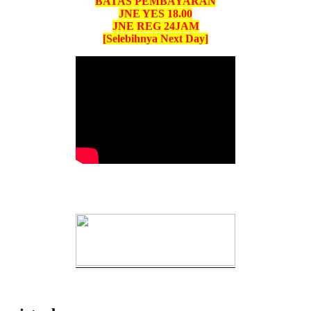
BATAS PEMBAYARAN
JNE YES 18.00
JNE REG 24JAM
[Selebihnya Next Day]