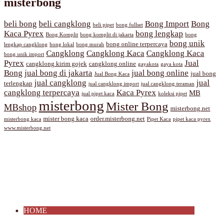
misterbong
beli bong
beli cangklong
Bong Import
Bong
beli pipet
bong fullset
Kaca Pyrex
bong lengkap
Bong Komplit
bong komplit di jakarta
bong
bong unik
bong online terpercaya
lengkap cangklong
bong lokal
bong murah
Cangklong
Cangklong Kaca
Cangklong Kaca
bong unik import
Pyrex
Jual
cangklong kirim gojek
cangklong online
gayakota
gaya kota
Bong
jual bong di jakarta
jual bong online
jual bong
Jual Bong Kaca
jual cangklong
jual
terlengkap
jual cangklong import
jual cangklong teraman
cangklong terpercaya
Kaca Pyrex
MB
jual pipet kaca
koleksi pipet
misterbong
Mister Bong
MBshop
misterbong.net
mister bong kaca
order.misterbong.net
misterbong kaca
Pipet Kaca
pipet kaca pyrex
www.misterbong.net
HOME