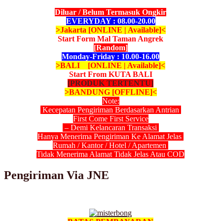
Diluar / Belum Termasuk Ongkir
EVERYDAY : 08.00-20.00
>Jakarta [ONLINE | Available]<
Start Form Mal Taman Angrek
[Random]
Monday-Friday : 10.00-16.00
>BALI [ONLINE | Available]<
Start From KUTA BALI
[PRODUK TERTENTU]
>BANDUNG [OFFLINE]<
Note:
Kecepatan Pengiriman Berdasarkan Antrian
First Come First Service
– Demi Kelancaran Transaksi
Hanya Menerima Pengiriman Ke Alamat Jelas
Rumah / Kantor / Hotel / Apartemen
Tidak Menerima Alamat Tidak Jelas Atau COD
Pengiriman Via JNE