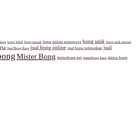
bong unik
bong online terpercaya
long
bong lokal
bong murah
bong unik import
rta
jual bong online
jual
jual bong terlengkap
Jual Bong Kaca
bong
Mister Bong
misterbong.net
mister bong
misterbong kaca