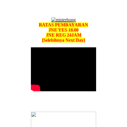
BATAS PEMBAYARAN
JNE YES 18.00
JNE REG 24JAM
[Selebihnya Next Day]