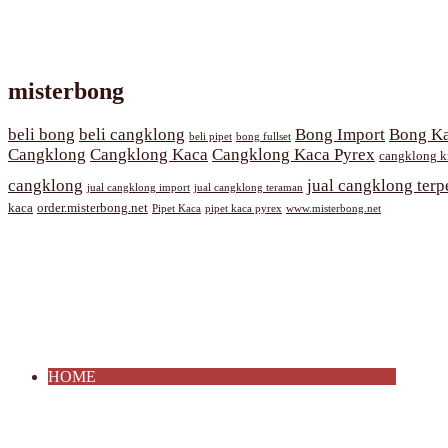
misterbong
beli bong
beli cangklong
Bong Import
Bong Ka
beli pipet
bong fullset
Cangklong
Cangklong Kaca
Cangklong Kaca Pyrex
cangklong k
cangklong
jual cangklong terp
jual cangklong import
jual cangklong teraman
kaca
order.misterbong.net
Pipet Kaca
pipet kaca pyrex
www.misterbong.net
HOME