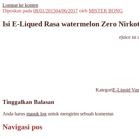
Lompat ke konten
Diposkan pada
08/01/2015
04/06/2017
oleh
MISTER BONG
MisterBong | www.misterbong.net | Specialist Penjualan Bong Dan 
misterbong | Distributor Specialist Penjualan Bong Kaca Pyrex Dan
misterbong | bong | bong kaca | bong kaca pyrex | bong online | jual bo
Isi E-Liqued Rasa watermelon Zero Nirk
cangklong | cangklong kaca pyrex | jual cangklong | cangklong online | 
jual pipet kaca | jual pipet online | timbangan | timbangan digital | tim
ejuice is
Kategori
E-Liquid Vap
Tinggalkan Balasan
Anda harus
masuk log
untuk mengirim sebuah komentar.
Navigasi pos