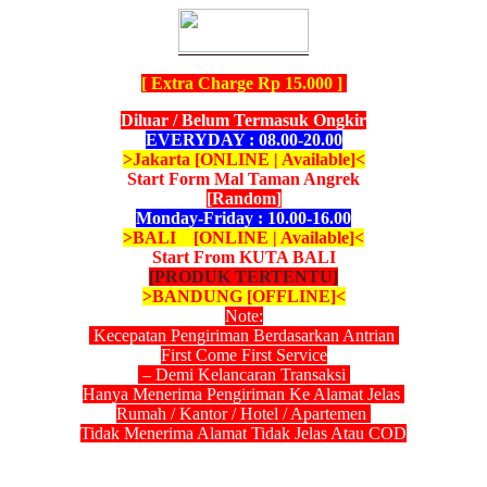
[ Extra Charge Rp 15.000 ]
Diluar / Belum Termasuk Ongkir
EVERYDAY : 08.00-20.00
>Jakarta [ONLINE | Available]<
Start Form Mal Taman Angrek
[Random]
Monday-Friday : 10.00-16.00
>BALI [ONLINE | Available]<
Start From KUTA BALI
[PRODUK TERTENTU]
>BANDUNG [OFFLINE]<
Note:
Kecepatan Pengiriman Berdasarkan Antrian
First Come First Service
– Demi Kelancaran Transaksi
Hanya Menerima Pengiriman Ke Alamat Jelas
Rumah / Kantor / Hotel / Apartemen
Tidak Menerima Alamat Tidak Jelas Atau COD