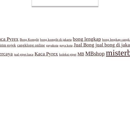
ca Pyrex
bong lengkap
Bong Komplit
bong komplit di jakarta
bong lengkap cangk
Jual Bong
jual bong di jaka
irim gojek
cangklong online
gayakota
gaya kota
mister
MBshop
ercaya
Kaca Pyrex
MB
jual pipet kaca
koleksi pipet