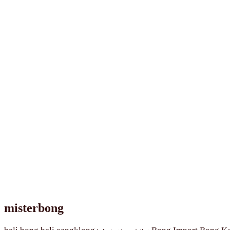
misterbong