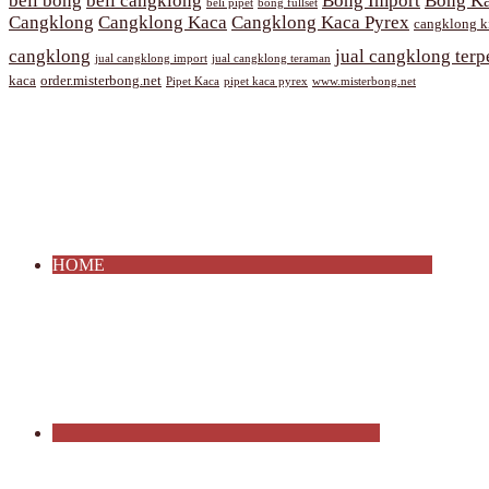
beli bong
beli cangklong
Bong Import
Bong Ka
beli pipet
bong fullset
Cangklong
Cangklong Kaca
Cangklong Kaca Pyrex
cangklong k
cangklong
jual cangklong terp
jual cangklong import
jual cangklong teraman
kaca
order.misterbong.net
Pipet Kaca
pipet kaca pyrex
www.misterbong.net
HOME