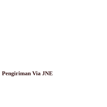
Pengiriman Via JNE