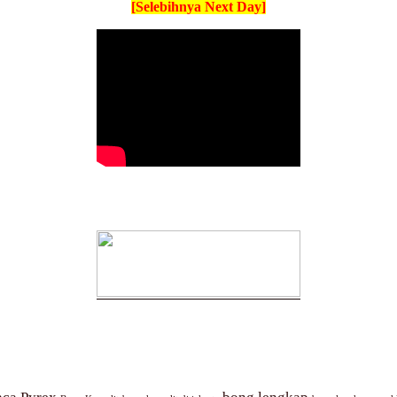
[Selebihnya Next Day]