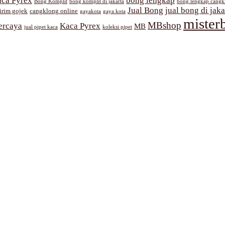
ca Pyrex
bong lengkap
Bong Komplit
bong komplit di jakarta
bong lengkap cangk
Jual Bong
jual bong di jaka
irim gojek
cangklong online
gayakota
gaya kota
mister
MBshop
ercaya
Kaca Pyrex
MB
jual pipet kaca
koleksi pipet