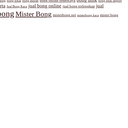
bong unik
bong online terpercaya
long
bong lokal
bong murah
bong unik import
rta
jual bong online
jual
jual bong terlengkap
Jual Bong Kaca
bong
Mister Bong
misterbong.net
mister bong
misterbong kaca