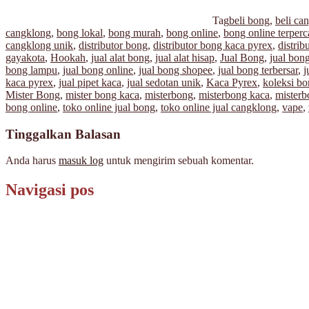
Tag
beli bong
,
beli ca
cangklong
,
bong lokal
,
bong murah
,
bong online
,
bong online terper
cangklong unik
,
distributor bong
,
distributor bong kaca pyrex
,
distrib
gayakota
,
Hookah
,
jual alat bong
,
jual alat hisap
,
Jual Bong
,
jual bon
bong lampu
,
jual bong online
,
jual bong shopee
,
jual bong terbersar
,
j
kaca pyrex
,
jual pipet kaca
,
jual sedotan unik
,
Kaca Pyrex
,
koleksi bo
Mister Bong
,
mister bong kaca
,
misterbong
,
misterbong kaca
,
misterb
bong online
,
toko online jual bong
,
toko online jual cangklong
,
vape
,
Tinggalkan Balasan
Anda harus
masuk log
untuk mengirim sebuah komentar.
Navigasi pos