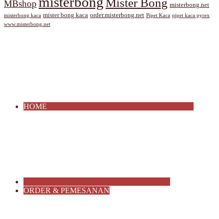
misterbong
Mister Bong
MBshop
misterbong.net
mister bong kaca
order.misterbong.net
misterbong kaca
Pipet Kaca
pipet kaca pyrex
www.misterbong.net
HOME
ORDER & PEMESANAN