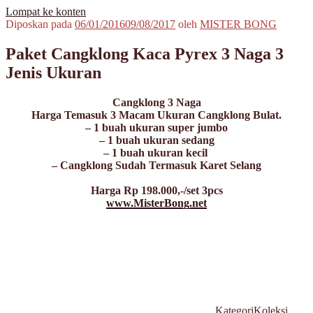
Lompat ke konten
Diposkan pada
06/01/2016
09/08/2017
oleh
MISTER BONG
MisterBong | www.misterbong.net | Specialist Penjualan Bong Dan
misterbong | Distributor Specialist Penjualan Bong Kaca Pyrex Dan
Cangklong Kaca Pyrex
Cangklong Kaca Pyrex Terpopuler Terlengkap Terpercaya No 1 Di
Paket Cangklong Kaca Pyrex 3 Naga 3
Asia | melayani Grosir Dan Eceran | Resseler Dan Agent Welcome |
Jenis Ukuran
produk misterbong | bong | bong kaca | bong kaca pyrex | bong online
| jual bong online | jual bong terpercaya | jual bong aman | jual bong
kaca murah | jual kaca pyrex | beli bong | beli bong kaca | beli bong
Cangklong 3 Naga
kaca pyrex | cangklong | cangklong kaca pyrex | jual cangklong |
Harga Temasuk 3 Macam Ukuran Cangklong Bulat.
cangklong online | cangklong kaca | kaca pyrex | hookah | waterpipes
– 1 buah ukuran super jumbo
| pipes | pyrex glass | kaca pyrex | pirek | paca pirek | pipet | pipet kaca
– 1 buah ukuran sedang
| pipet amoxan | jual pipet kaca | jual pipet online | timbangan |
– 1 buah ukuran kecil
timbangan digital | timbangan emas | scale | timbangan berlian |
– Cangklong Sudah Termasuk Karet Selang
Harga Rp 198.000,-/set 3pcs
www.MisterBong.net
Kategori
Koleksi