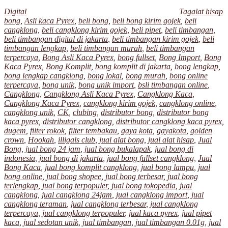
Digital
Tag
alat hisap
bong
,
Asli kaca Pyrex
,
beli bong
,
beli bong kirim gojek
,
beli
cangklong
,
beli cangklong kirim gojek
,
beli pipet
,
beli timbangan
,
beli timbangan digital di jakarta
,
beli timbangan kirim gojek
,
beli
timbangan lengkap
,
beli timbangan murah
,
beli timbangan
terpercaya
,
Bong Asli Kaca Pyrex
,
bong fullset
,
Bong Import
,
Bong
Kaca Pyrex
,
Bong Komplit
,
bong komplit di jakarta
,
bong lengkap
,
bong lengkap cangklong
,
bong lokal
,
bong murah
,
bong online
terpercaya
,
bong unik
,
bong unik import
,
bsli timbangan online
,
Cangklong
,
Cangklong Asli Kaca Pyrex
,
Cangklong Kaca
,
Cangklong Kaca Pyrex
,
cangklong kirim gojek
,
cangklong online
,
cangklong unik
,
CK
,
clubing
,
distributor bong
,
distributor bong
kaca pyrex
,
distributor cangklong
,
distributor cangklong kaca pyrex
,
dugem
,
filter rokok
,
filter tembakau
,
gaya kota
,
gayakota
,
golden
crown
,
Hookah
,
illigals club
,
jual alat bong
,
jual alat hisap
,
Jual
Bong
,
jual bong 24 jam
,
jual bong bukalapak
,
jual bong di
indonesia
,
jual bong di jakarta
,
jual bong fullset cangklong
,
Jual
Bong Kaca
,
jual bong komplit cangklong
,
jual bong lampu
,
jual
bong online
,
jual bong shopee
,
jual bong terbesar
,
jual bong
terlengkap
,
jual bong terpopuler
,
jual bong tokopedia
,
jual
cangklong
,
jual cangklong 24jam
,
jual cangklong import
,
jual
cangklong teraman
,
jual cangklong terbesar
,
jual cangklong
terpercaya
,
jual cangklong terpopuler
,
jual kaca pyrex
,
jual pipet
kaca
,
jual sedotan unik
,
jual timbangan
,
jual timbangan 0.01g
,
jual