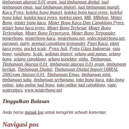
timbangan akurasi 0.01 gram
,
jual timbangan digital
,
jual
timbangan emas
,
jual timbangan import
,
jual timbangan murah
,
Kaca Pyrex
,
koleksi bong import
,
koleksi bong kaca oyrex
,
koleksi
bong lokal
,
koleksi kaca pyrex
,
koleksi pipet
,
MB
,
MBshop
,
Mister
Bong
,
mister bong kaca
,
Mister Bong Kaca Dan Cangklong Pyrex
,
mister bong kaca pyrex
,
Mister Bong Terbesar
,
Mister Bong
Terlengkap
,
Mister Bong Terpercaya
,
Mister Bong Terpopuler
,
misterbong
,
misterbong kaca
,
misterbong.net
,
order.misterbong.net
,
paragon
,
party
,
penjual cangklong terpopuler
,
Pipet Kaca
,
pipet
kaca pyrex
,
pocket scale
,
Pyrex Asli
,
Pyrex Glass Indonesia
,
raja
bong
,
rajabong
,
Scale
,
sedotan import
,
selang anti panas
,
selang
bong
,
selang cangklong
,
selang konektor
,
sisha
,
Timbangan
,
Timbangan Akurasi 0.01
,
timbangan akurasi 0.01 gram
,
timbangan
berlian
,
Timbangan Digital
,
Timbangan Digital Import OBRAL
200Gram Akurasi 0.01
,
Timbangan Emas
,
timbangan mini
,
timbangan saku
,
timbangan serbaguna
,
toko bong kaca
,
toko bong
online
,
toko online jual bong
,
toko online jual cangklong
,
vape
,
waterpipes
,
www.misterbong.net
Tinggalkan Balasan
Anda harus
masuk log
untuk mengirim sebuah komentar.
Navigasi pos