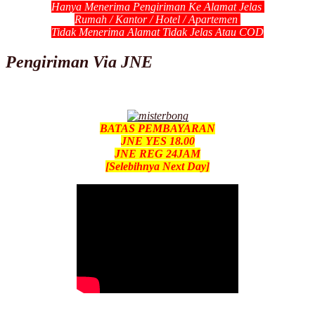
Hanya Menerima Pengiriman Ke Alamat Jelas
Rumah / Kantor / Hotel / Apartemen
Tidak Menerima Alamat Tidak Jelas Atau COD
Pengiriman Via JNE
BATAS PEMBAYARAN
JNE YES 18.00
JNE REG 24JAM
[Selebihnya Next Day]